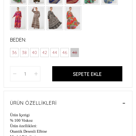
BEDEN:
36
38
40
42
44
46
48
SEPETE EKLE
ÜRÜN ÖZELLIKLERI
Ürün Içerigi
% 100 Viskoz
Ürün özellikleri:
Otantik Desenli Elbise