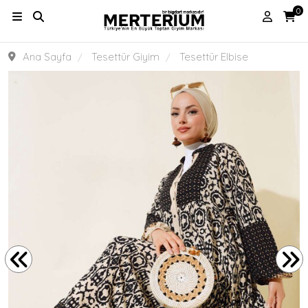
0
Ana Sayfa
Tesettür Giyim
Tesettür Elbise