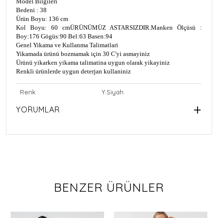
Model Bilgileri
Bedeni : 38
Ürün Boyu: 136 cm
Kol Boyu: 60 cm
ÜRÜNÜMÜZ ASTARSIZDIR.
Manken Ölçüsü :
Boy:176 Gögüs:90 Bel:63 Basen:94
Genel Yikama ve Kullanma Talimatlari
Yikamada ürünü bozmamak için 30 C'yi asmayiniz
Ürünü yikarken yikama talimatina uygun olarak yikayiniz
Renkli ürünlerde uygun deterjan kullaniniz
Renk
Y.Siyah
YORUMLAR
BENZER ÜRÜNLER