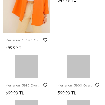
Merterium 103901 Oversize Basic Tesettür Gömlek - Turuncu
Merterium 3964 Hafif Dökümlü Saten Gömlek - Yeşil
459,99 TL
649,99 TL