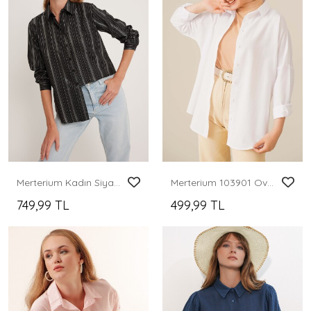
Merterium Kadın Siyah Çizgili Varak Desenli Gömlek 20253
Merterium 103901 Oversize Basic Tesettür Gömlek - Beyaz
749,99 TL
499,99 TL