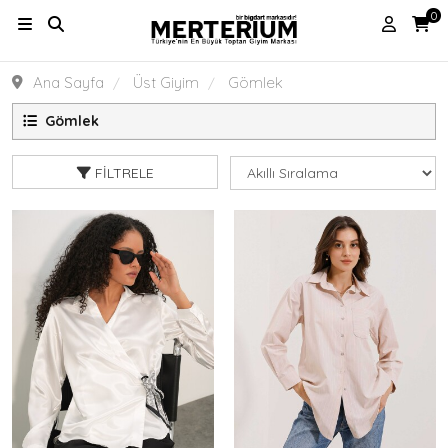
0
Ana Sayfa
Üst Giyim
Gömlek
Gömlek
FILTRELE