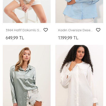
3964 Hafif Dökümlü Saten Gömlek - C. Bej
Kadın Oversize Desenli Gömlek 20379 - Mavi
649,99 TL
1.199,99 TL