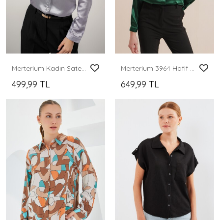
Merterium Kadın Saten Gömlek Geniş Beden Aralığı - Gri
Merterium 3964 Hafif Dökümlü Saten Gömlek - Zümrüt Yeşili
499,99 TL
649,99 TL