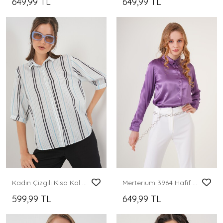
649,99 TL
649,99 TL
Kadın Çizgili Kısa Kol Gömlek 20345 - Açık Mavi
Merterium 3964 Hafif Dökümlü Saten Gömlek - Mor
599,99 TL
649,99 TL