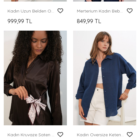
Kadın Uzun Belden Oturtmalı Gömlek 20383 - Mavi
Merterium Kadın Bebe Yaka Gömlek 20314 - Beyaz
999,99 TL
849,99 TL
Kadın Kruvaze Saten Gömlek 20386 - Kahverengi
Kadın Oversize Keten Gömlek 20338 - Lacivert