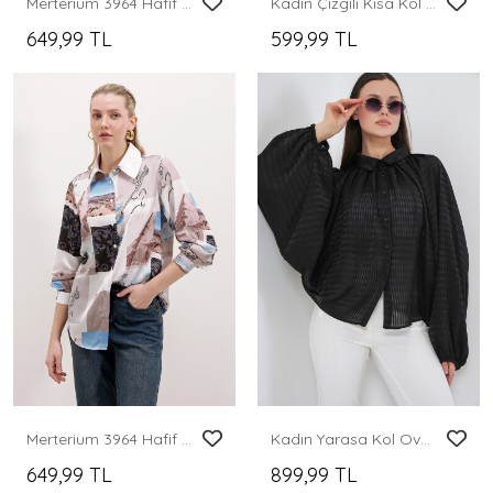
Merterium 3964 Hafif Dökümlü Saten Gömlek - B.Lila
Kadın Çizgili Kısa Kol Gömlek 20345 - Siyah
649,99 TL
599,99 TL
Merterium 3964 Hafif Dökümlü Saten Gömlek - A.Bej
Kadın Yarasa Kol Oversize Gömlek 20368 - Siyah
649,99 TL
899,99 TL