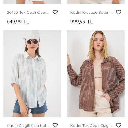
20153 Tek Cepli Oversize Keten Gömlek - Bordo
Kadın Kruvaze Saten Gömlek 20386 - Lacivert
649,99 TL
999,99 TL
Kadın Çizgili Kısa Kol Gömlek 20345 - A.Mavi
Kadın Tek Cepli Çizgili Oversize Gömlek 20375 - Kahverengi