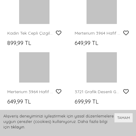
Merterium 3985 Oversize Saten Gömlek - Siyah
Merterium 3900 Oversize Uzun Basic Gömlek - Kahverengi
699,99 TL
599,99 TL
Alışveriş deneyiminizi iyileştirmek için yasal düzenlemelere
TAMAM
uygun çerezler (cookies) kullanıyoruz. Daha fazla bilgi
için
tıklayın
.
0