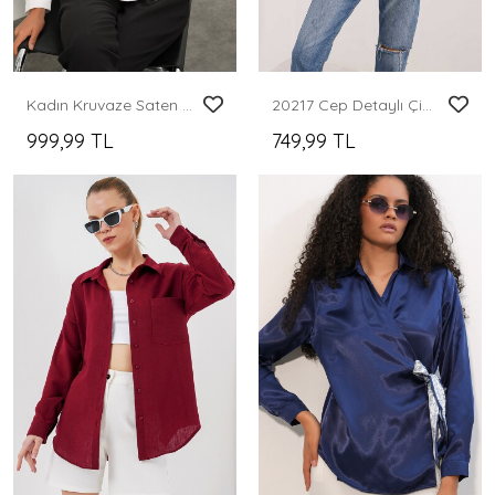
Kadın Kruvaze Saten Gömlek 20386 - Beyaz
20217 Cep Detaylı Çizgili Oversize Gömlek - Bej
999,99 TL
749,99 TL