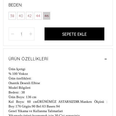
BEDEN:
38
40
42
44
46
SEPETE EKLE
ÜRÜN ÖZELLIKLERI
Ürün Içerigi
% 100 Viskoz
Ürün özellikleri:
Otantik Desenli Elbise
Model Bilgileri
Bedeni : 38
Ürün Boyu: 136 cm
Kol Boyu: 60 cm
ÜRÜNÜMÜZ ASTARSIZDIR.
Manken Ölçüsü :
Boy:176 Gögüs:90 Bel:63 Basen:94
Genel Yikama ve Kullanma Talimatlari
Yikamada ürünü bozmamak için 30 C'yi asmayiniz