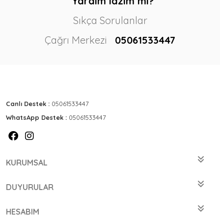
Yardım lazım mı?
Sıkça Sorulanlar
Çağrı Merkezi
05061533447
Canlı Destek :
05061533447
WhatsApp Destek :
05061533447
KURUMSAL
DUYURULAR
HESABIM