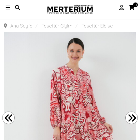
0
Ana Sayfa
Tesettür Giyim
Tesettür Elbise