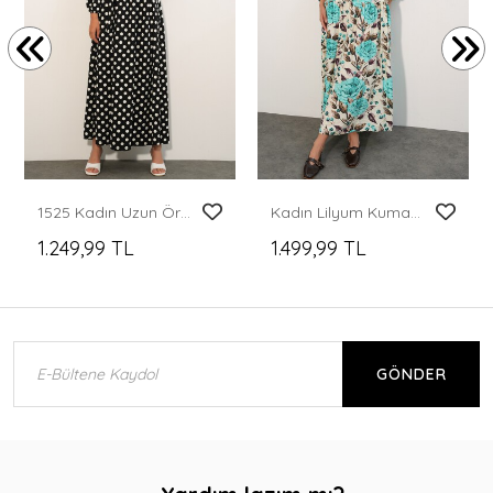
1525 Kadın Uzun Örme Puantiyeli Elbise - P. Siyah
Kadın Lilyum Kumaş Uzun Tesettür Elbise 2593 - Turkuaz
1.249,99 TL
1.499,99 TL
GÖNDER