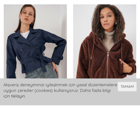
Alışveriş deneyiminizi iyileştirmek için yasal düzenlemelere
TAMAM
uygun çerezler (cookies) kullanıyoruz. Daha fazla bilgi
için
tıklayın
.
0
Kadın Kemerli Kısa Trençkot 5970 - Lacivert
Merterium 5193 Kapüşonlu Peluş Crop Ceket - Kahverengi
1.499,99 TL
1.199,99 TL