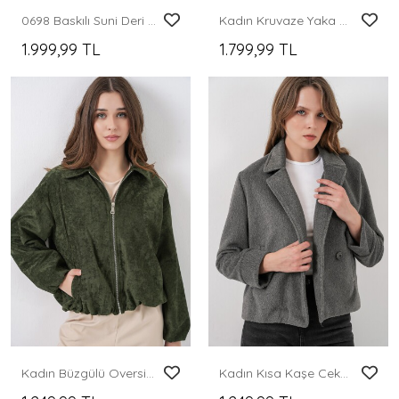
0698 Baskılı Suni Deri Bomber Ceket - Siyah - Mor
Kadın Kruvaze Yaka Blazer Ceket 0722 - Kahverengi
1.999,99 TL
1.799,99 TL
Kadın Büzgülü Oversize Kadife Ceket 0733 - Haki
Kadın Kısa Kaşe Ceket 0725 - Gri