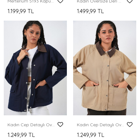
Merterium 5193 Kapüşonlu Peluş Crop Ceket - E.Yeşil
Kadın Oversize Deri Mont Ceket 1047 - Siyah
1.199,99 TL
1.499,99 TL
Kadın Cep Detaylı Oversize Ceket 5973 - Lacivert
Kadın Cep Detaylı Oversize Ceket 5973 - Bej
1.249,99 TL
1.249,99 TL