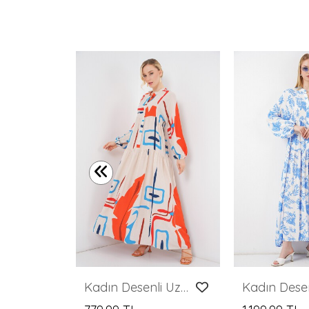
1627 Yaka Bağcıklı Tesettür Elbise - Siyah
Kadın Desenli Uzun Tesettür Elbise 2585 - Turuncu