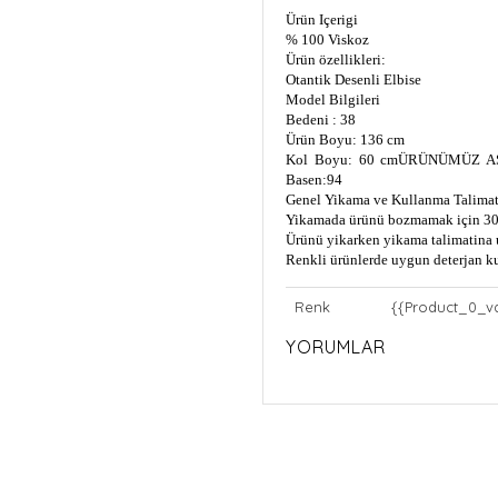
Ürün Içerigi
% 100 Viskoz
Ürün özellikleri:
Otantik Desenli Elbise
Model Bilgileri
Bedeni : 38
Ürün Boyu: 136 cm
Kol Boyu: 60 cm
ÜRÜNÜMÜZ AS
Basen:94
Genel Yikama ve Kullanma Talimat
Yikamada ürünü bozmamak için 30
Ürünü yikarken yikama talimatina 
Renkli ürünlerde uygun deterjan k
Renk
{{Product_0_v
YORUMLAR