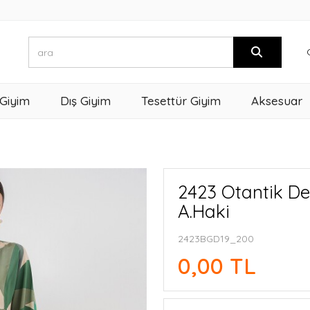
 Giyim
Dış Giyim
Tesettür Giyim
Aksesuar
2423 Otantik Des
A.Haki
2423BGD19_200
0,00 TL