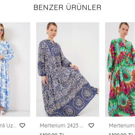
BENZER ÜRÜNLER
Kadın Desenli Uzun Tesettür Elbise 2585 - Buz Mavi
Merterium 2423 Otantik Desenli Tesettür Elbise - Lacivert 7