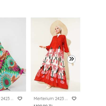
1.749,99 
Merterium 2423 Otantik Desenli Tesettür Elbise - Yeşil 9
Merterium 2423 Otantik Desenli Tesettür Elbise - F.Bordo