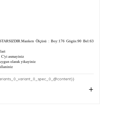
TARSIZDIR.
Manken Ölçüsü : Boy:176 Gögüs:90 Bel:63
lari
 C'yi asmayiniz
uygun olarak yikayiniz
ullaniniz
ariants_0_variant_0_spec_0_@content}}