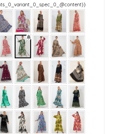
ants_0_variant_0_spec_0_@content}}