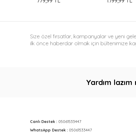
779,99 TL
1.199,99 TL
Size özel fırsatlar, kampanyalar ve yeni gel
ilk önce haberdar olmak için bültenimize kay
Yardım lazım 
Canlı Destek :
05061533447
WhatsApp Destek :
05061533447