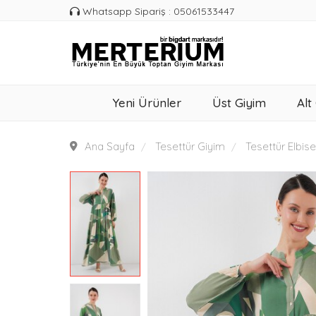
Whatsapp Sipariş : 05061533447
Yeni Ürünler
Üst Giyim
Alt
Ana Sayfa
Tesettür Giyim
Tesettür Elbise