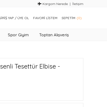
Kargom Nerede
İletişim
GIRIŞ YAP
/
ÜYE OL
FAVORI LISTEM
SEPETIM
(0)
Spor Giyim
Toptan Alışveriş
enli Tesettür Elbise -