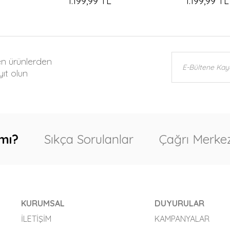
1.199,99 TL
1.199,99 TL
en ürünlerden
ıt olun
mı?
Sıkça Sorulanlar
Çağrı Merkez
KURUMSAL
DUYURULAR
İLETIŞIM
KAMPANYALAR