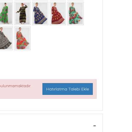
 bulunmamaktadır.
Hatırlatma Talebi Ekle