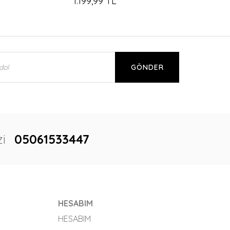
1.199,99 TL
GÖNDER
i
05061533447
HESABIM
HESABIM