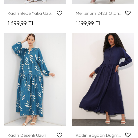
Kadın Bebe Yaka Uzun Tesettür Elbise 2592 - Lacivert
Merterium 2423 Otantik Desenli Tesettür Elbise - Y.Kahve
1.699,99 TL
1.199,99 TL
Kadın Desenli Uzun Tesettür Elbise 2585 - Petrol
Kadın Boydan Düğmeli Uzun Tesettür Elbise 2591 - Lacivert