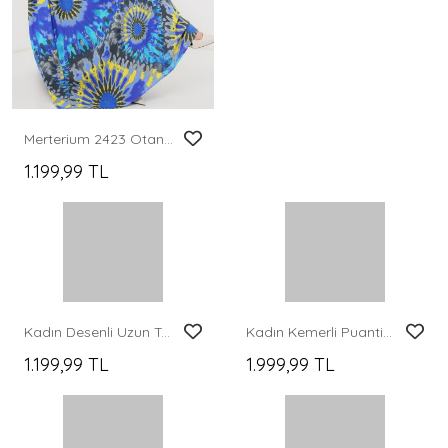
Merterium 2423 Otantik Desenli Tesettür Elbise - N. Saks
Kadın Lilyum Kumaş Uzun Tesettür Elbise 2593 - Turkuaz
1.199,99 TL
1.499,99 TL