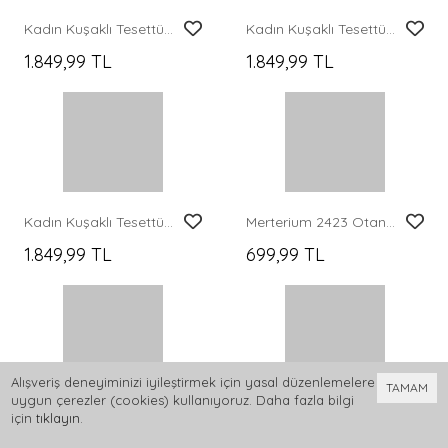
Kadın Desenli Uzun Tesettür Elbise 2585 - C.Krem
Kadın Desenli Uzun Tesettür Elbise 2585 - A.Lacivert
0,00 TL
579,99 TL
Alışveriş deneyiminizi iyileştirmek için yasal düzenlemelere
TAMAM
uygun çerezler (cookies) kullanıyoruz. Daha fazla bilgi
için
tıklayın
.
0