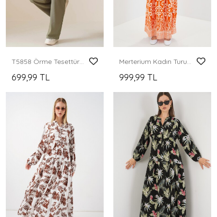
T5858 Örme Tesettür İkili Takım - Çağla
Merterium Kadın Turuncu Ekru Desenli Uzun Viskon Elbise 1947
699,99 TL
999,99 TL