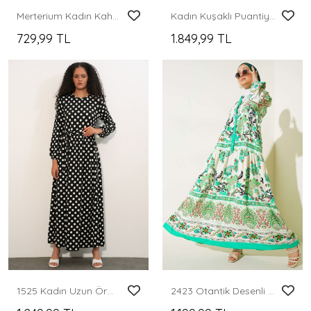
Merterium Kadın Kahverengi Bej Viskon Tesettür Elbise 2423
Kadın Kuşaklı Puantiyeli Tesettür Elbise 2589 - A.Bordo
729,99 TL
1.849,99 TL
1525 Kadın Uzun Örme Puantiyeli Elbise - P. Siyah
2423 Otantik Desenli Tesettür Elbise - Yeşil