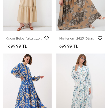
Kadın Bebe Yaka Uzun Tesettür Elbise 2592 - Bej
Merterium 2423 Otantik Desenli Tesettür Elbise - A. Vizon
1.699,99 TL
699,99 TL