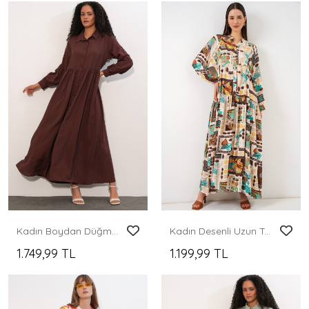
Kadın Boydan Düğmeli Uzun Tesettür Elbise 2591 - Kahverengi
Kadın Desenli Uzun Tesettür Elbise 2585 - H. Kahverengi
1.749,99 TL
1.199,99 TL