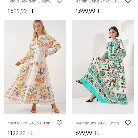
Kadın Boydan Düğmeli Uzun Tesettür Elbise 2588 - Lacivert
Kadın Bebe Yaka Uzun Tesettür Elbise 2592 - E.Yeşil
1.699,99 TL
1.699,99 TL
Merterium 2423 Otantik Desenli Tesettür Elbise - B. Turuncu
Merterium 2423 Otantik Desenli Tesettür Elbise - Y.Yeşil
1.199,99 TL
699,99 TL