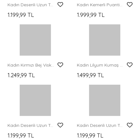
Kadın Desenli Uzun Tesettür Elbise 2585 - K. Kırmızı
Kadın Kemerli Puantiyeli Tesettür Elbise 2613 - Krem
1.199,99 TL
1.999,99 TL
Merterium 2423 Otantik Desenli Tesettür Elbise - Yeşil 2
Merterium 1627 Yaka Bağcıklı Tesettür Elbise - Gül Kurusu