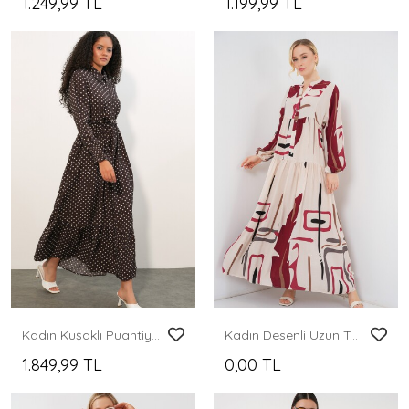
1.249,99 TL
1.199,99 TL
Kadın Kuşaklı Puantiyeli Tesettür Elbise 2589 - A.Kahve
Kadın Desenli Uzun Tesettür Elbise 2585 - M. Krem
1.849,99 TL
0,00 TL