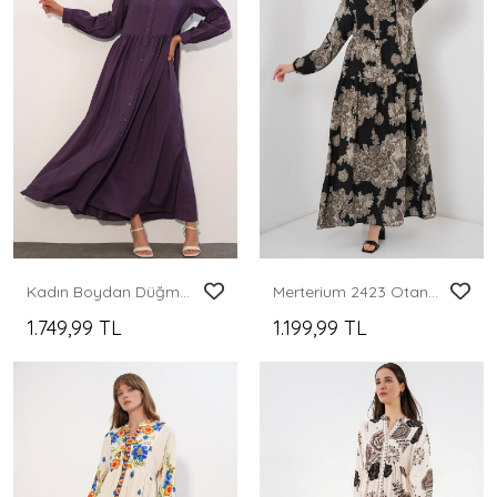
Kadın Boydan Düğmeli Uzun Tesettür Elbise 2591 - Koyu Lila
Merterium 2423 Otantik Desenli Tesettür Elbise - Siyah 7
1.749,99 TL
1.199,99 TL