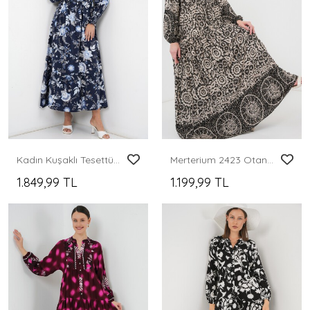
Kadın Kuşaklı Tesettür Elbise 2589 - Lacivert
Merterium 2423 Otantik Desenli Tesettür Elbise - Siyah 9
1.849,99 TL
1.199,99 TL