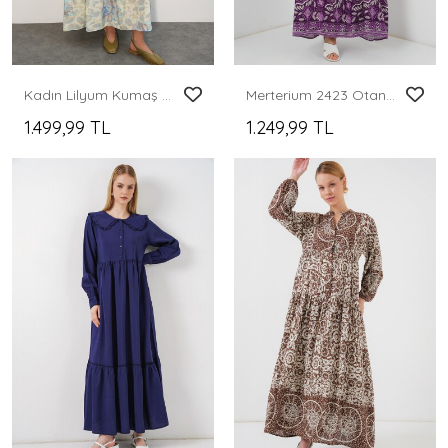
Kadın Lilyum Kumaş Uzun Tesettür Elbise 2593 - A.Mavi
Merterium 2423 Otantik Desenli Tesettür Elbise - Y. Mor
1.499,99 TL
1.249,99 TL