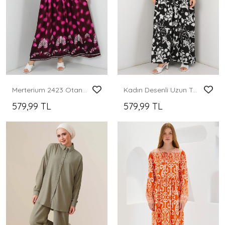
Merterium 2423 Otantik Desenli Tesettür Elbise - Bordo - Fuşya
Kadın Desenli Uzun Tesettür Elbise 2585 - Siyah - Beyaz 1
579,99 TL
579,99 TL