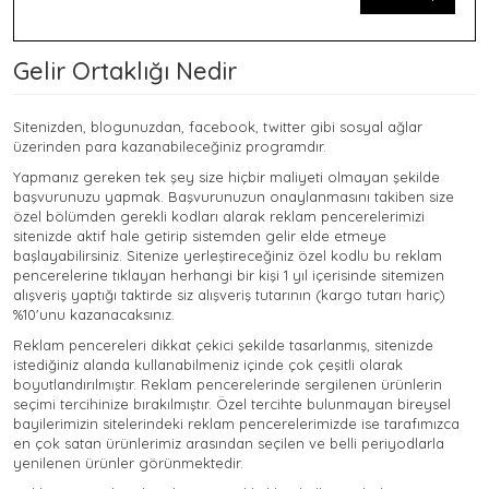
Gelir Ortaklığı Nedir
Sitenizden, blogunuzdan, facebook, twitter gibi sosyal ağlar
üzerinden para kazanabileceğiniz programdır.
Yapmanız gereken tek şey size hiçbir maliyeti olmayan şekilde
başvurunuzu yapmak. Başvurunuzun onaylanmasını takiben size
özel bölümden gerekli kodları alarak reklam pencerelerimizi
sitenizde aktif hale getirip sistemden gelir elde etmeye
başlayabilirsiniz. Sitenize yerleştireceğiniz özel kodlu bu reklam
pencerelerine tıklayan herhangi bir kişi 1 yıl içerisinde sitemizen
alışveriş yaptığı taktirde siz alışveriş tutarının (kargo tutarı hariç)
%10'unu kazanacaksınız.
Reklam pencereleri dikkat çekici şekilde tasarlanmış, sitenizde
istediğiniz alanda kullanabilmeniz içinde çok çeşitli olarak
boyutlandırılmıştır. Reklam pencerelerinde sergilenen ürünlerin
seçimi tercihinize bırakılmıştır. Özel tercihte bulunmayan bireysel
bayilerimizin sitelerindeki reklam pencerelerimizde ise tarafımızca
en çok satan ürünlerimiz arasından seçilen ve belli periyodlarla
yenilenen ürünler görünmektedir.