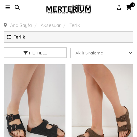
0
Ana Sayfa
Aksesuar
Terlik
Terlik
FILTRELE