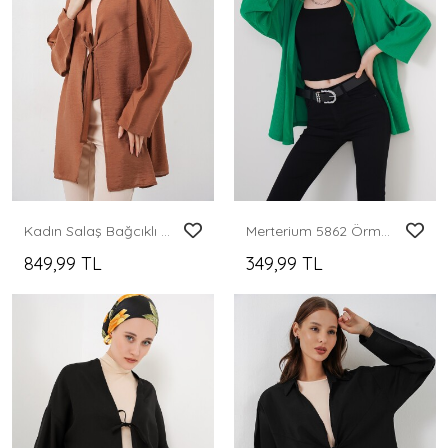
Kadın Salaş Bağcıklı Kimono 5981 - Taba
Merterium 5862 Örme Kimono - Yeşil
849,99 TL
349,99 TL