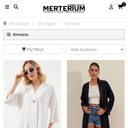
0
Ana Sayfa
Dış Giyim
Kimono
Kimono
FILTRELE