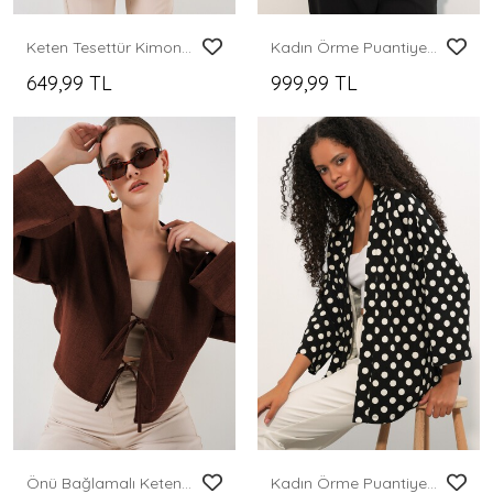
Keten Tesettür Kimono 5968 - Kahverengi
Kadın Örme Puantiyeli Kimono 5996 - Beyaz
649,99 TL
999,99 TL
Önü Bağlamalı Keten Kimono 960 - Kahverengi
Kadın Örme Puantiyeli Kimono 5996 - Siyah