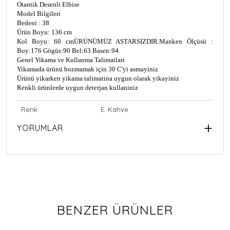
Otantik Desenli Elbise
Model Bilgileri
Bedeni : 38
Ürün Boyu: 136 cm
Kol Boyu: 60 cm
ÜRÜNÜMÜZ ASTARSIZDIR.
Manken Ölçüsü :
Boy:176 Gögüs:90 Bel:63 Basen:94
Genel Yikama ve Kullanma Talimatlari
Yikamada ürünü bozmamak için 30 C'yi asmayiniz
Ürünü yikarken yikama talimatina uygun olarak yikayiniz
Renkli ürünlerde uygun deterjan kullaniniz
Renk
E. Kahve
YORUMLAR
BENZER ÜRÜNLER