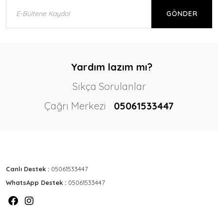
GÖNDER
Yardım lazım mı?
Sıkça Sorulanlar
Çağrı Merkezi
05061533447
Canlı Destek :
05061533447
WhatsApp Destek :
05061533447