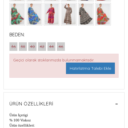
BEDEN:
36
38
40
42
44
46
Geçici olarak stoklarımızda bulunmamaktadır.
Hatırlatma Talebi Ekle
ÜRÜN ÖZELLIKLERI
Ürün Içerigi
% 100 Viskoz
Ürün özellikleri: