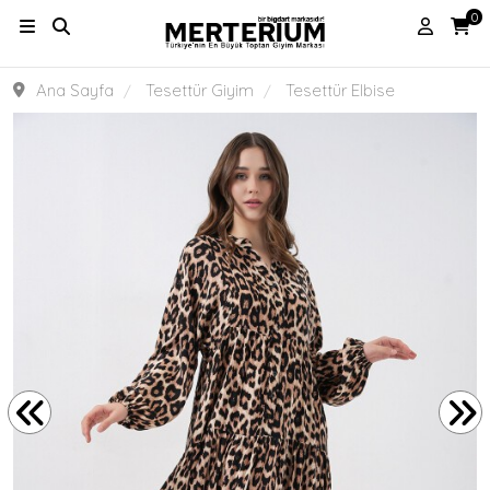
0
Ana Sayfa
Tesettür Giyim
Tesettür Elbise