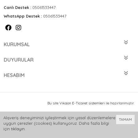
Canlı Destek :
05061533447
WhatsApp Destek :
05061533447
KURUMSAL
DUYURULAR
HESABIM
Bu site
Vikaon E-Ticaret sistemleri
ile hazırlanmıştır.
Alışveriş deneyiminizi iyileştirmek için yasal düzenlemelere
TAMAM
uygun çerezler (cookies) kullanıyoruz. Daha fazla bilgi
için
tıklayın
.
0