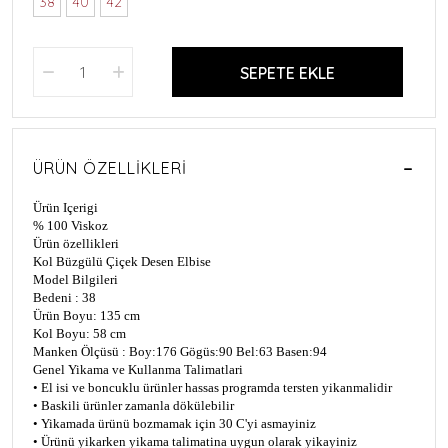
38
40
42
SEPETE EKLE
ÜRÜN ÖZELLIKLERI
Ürün Içerigi
% 100 Viskoz
Ürün özellikleri
Kol Büzgülü Çiçek Desen Elbise
Model Bilgileri
Bedeni : 38
Ürün Boyu: 1
35
cm
Kol Boyu: 58 cm
Manken Ölçüsü : Boy:176 Gögüs:90 Bel:63 Basen:94
Genel Yikama ve Kullanma Talimatlari
• El isi ve boncuklu ürünler hassas programda tersten yikanmalidir
• Baskili ürünler zamanla dökülebilir
• Yikamada ürünü bozmamak için 30 C'yi asmayiniz
• Ürünü yikarken yikama talimatina uygun olarak yikayiniz