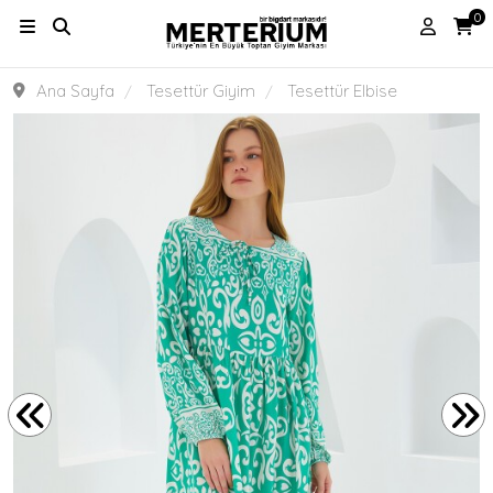
0
Ana Sayfa
Tesettür Giyim
Tesettür Elbise