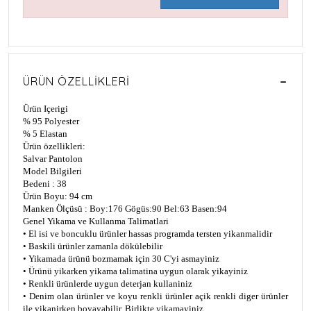
ÜRÜN ÖZELLIKLERI
Ürün Içerigi
% 95 Polyester
% 5 Elastan
Ürün özellikleri:
Salvar Pantolon
Model Bilgileri
Bedeni : 38
Ürün Boyu: 94 cm
Manken Ölçüsü : Boy:176 Gögüs:90 Bel:63 Basen:94
Genel Yikama ve Kullanma Talimatlari
• El isi ve boncuklu ürünler hassas programda tersten yikanmalidir
• Baskili ürünler zamanla dökülebilir
• Yikamada ürünü bozmamak için 30 C'yi asmayiniz
• Ürünü yikarken yikama talimatina uygun olarak yikayiniz
• Renkli ürünlerde uygun deterjan kullaniniz
• Denim olan ürünler ve koyu renkli ürünler açik renkli diger ürünler
ile yikanirken boyayabilir. Birlikte yikamayiniz