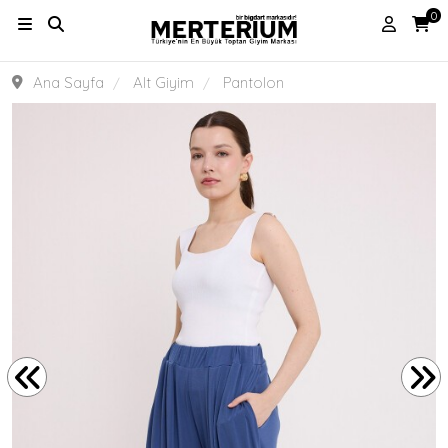
0
Ana Sayfa
Alt Giyim
Pantolon