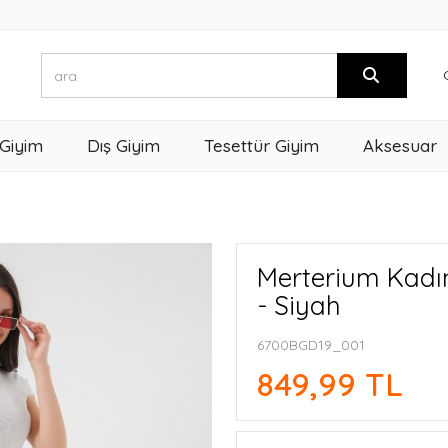
 Giyim
Dış Giyim
Tesettür Giyim
Aksesuar
Merterium Kadı
- Siyah
6700BGD19_001
849,99 TL