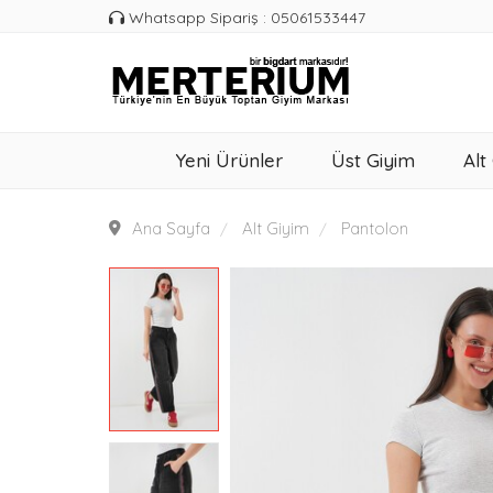
Whatsapp Sipariş : 05061533447
Yeni Ürünler
Üst Giyim
Alt
Ana Sayfa
Alt Giyim
Pantolon