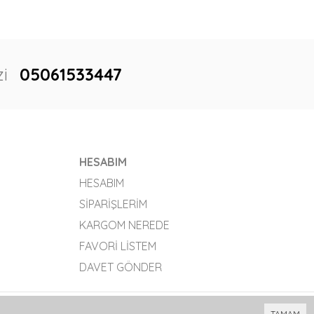
i
05061533447
HESABIM
HESABIM
SIPARIŞLERIM
KARGOM NEREDE
FAVORI LISTEM
DAVET GÖNDER
Bu site
Vikaon E-Ticaret sistemleri
ile hazırlanmıştır.
TAMAM