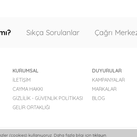
mı?
Sıkça Sorulanlar
Çağrı Merkez
KURUMSAL
DUYURULAR
İLETIŞIM
KAMPANYALAR
CAYMA HAKKI
MARKALAR
GIZLILIK - GÜVENLIK POLITIKASI
BLOG
GELIR ORTAKLIĞI
zler (cookies) kullanıyoruz. Daha fazla bilgi için
tıklayın
.