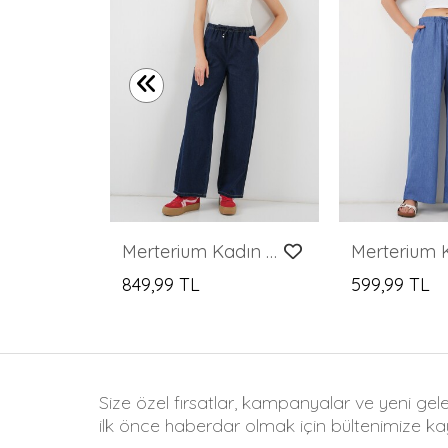
Kadın Yüksek Bel Kot Pantolon 30081 - Buz Mavi
Merterium Kadın Geniş Paça Kot Pantolon 6706 - Lacivert
849,99 TL
599,99 TL
Size özel fırsatlar, kampanyalar ve yeni gel
ilk önce haberdar olmak için bültenimize kay