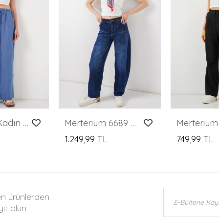
Merterium Kadın Geniş Paça Keten Pantolon 6735 - İndigo
Merterium 6689 Kadın Yüksek Bel Baggy Kot Pantolon - Lacivert
1.249,99 TL
749,99 TL
en ürünlerden
ıt olun