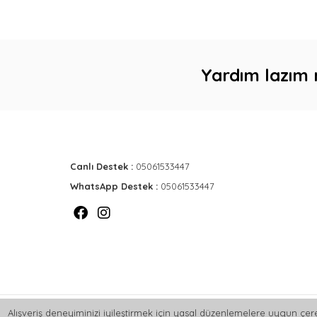
Yardım lazım 
Canlı Destek :
05061533447
WhatsApp Destek :
05061533447
Alışveriş deneyiminizi iyileştirmek için yasal düzenlemelere uygun çere