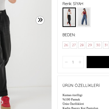
Renk: SİYAH
BEDEN:
26
27
28
29
30
31
ÜRÜN ÖZELLIKLERI
Kumas özelligi
%100 Pamuk
Ürün Özellikleri
Kadin Baggy Kot Pantolon