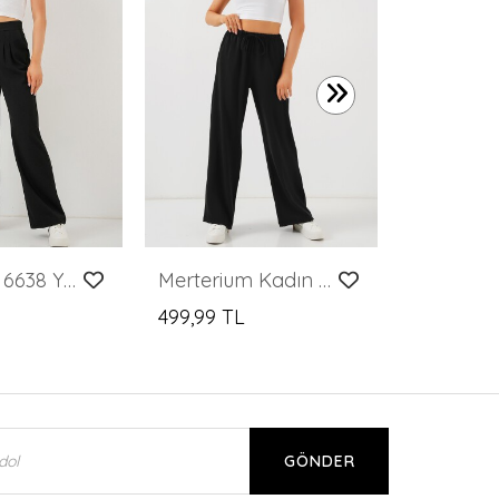
1.249,99 
Merterium 6638 Yüksek Bel Palazzo Pantolon - D. Siyah
Merterium Kadın Yüksek Bel Bol Paça Pantolon - Siyah
499,99 TL
GÖNDER