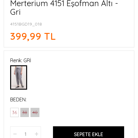
Merterium 4151 Eşofman Altı -
Gri
4151BGD19_018
399,99 TL
Renk: GRİ
BEDEN:
36
38
40
SEPETE EKLE