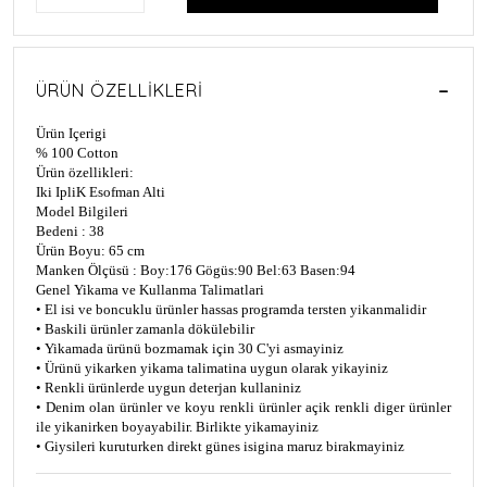
ÜRÜN ÖZELLIKLERI
Ürün Içerigi
% 100 Cotton
Ürün özellikleri:
Iki IpliK Esofman Alti
Model Bilgileri
Bedeni : 38
Ürün Boyu: 65 cm
Manken Ölçüsü : Boy:176 Gögüs:90 Bel:63 Basen:94
Genel Yikama ve Kullanma Talimatlari
• El isi ve boncuklu ürünler hassas programda tersten yikanmalidir
• Baskili ürünler zamanla dökülebilir
• Yikamada ürünü bozmamak için 30 C'yi asmayiniz
• Ürünü yikarken yikama talimatina uygun olarak yikayiniz
• Renkli ürünlerde uygun deterjan kullaniniz
• Denim olan ürünler ve koyu renkli ürünler açik renkli diger ürünler
ile yikanirken boyayabilir. Birlikte yikamayiniz
• Giysileri kuruturken direkt günes isigina maruz birakmayiniz