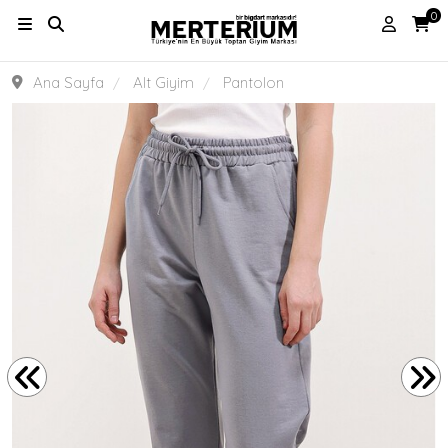
0
Ana Sayfa
Alt Giyim
Pantolon