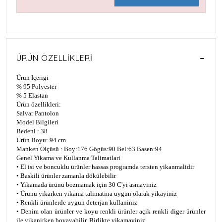
ÜRÜN ÖZELLIKLERI
Ürün Içerigi
% 95 Polyester
% 5 Elastan
Ürün özellikleri:
Salvar Pantolon
Model Bilgileri
Bedeni : 38
Ürün Boyu: 94 cm
Manken Ölçüsü : Boy:176 Gögüs:90 Bel:63 Basen:94
Genel Yikama ve Kullanma Talimatlari
• El isi ve boncuklu ürünler hassas programda tersten yikanmalidir
• Baskili ürünler zamanla dökülebilir
• Yikamada ürünü bozmamak için 30 C'yi asmayiniz
• Ürünü yikarken yikama talimatina uygun olarak yikayiniz
• Renkli ürünlerde uygun deterjan kullaniniz
• Denim olan ürünler ve koyu renkli ürünler açik renkli diger ürünler
ile yikanirken boyayabilir. Birlikte yikamayiniz