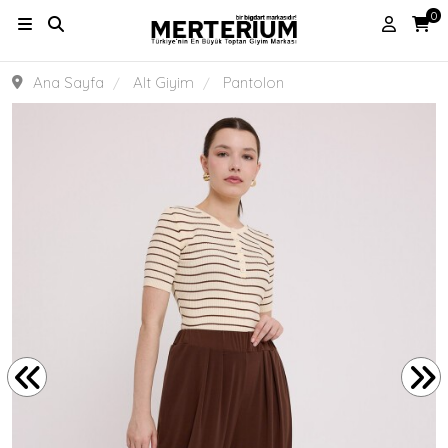
0
Ana Sayfa
Alt Giyim
Pantolon