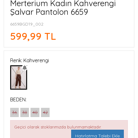
Merterium Kadın Kahverengi
Şalvar Pantolon 6659
6659BGD19_002
599,99 TL
Renk: Kahverengi
BEDEN:
36
38
40
42
Geçici olarak stoklarımızda bulunmamaktadır.
Hatırlatma Talebi Ekle