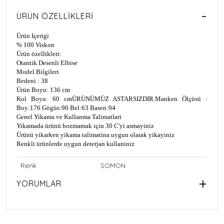
ÜRÜN ÖZELLIKLERI
Ürün Içerigi
% 100 Viskon
Ürün özellikleri:
Otantik Desenli Elbise
Model Bilgileri
Bedeni : 38
Ürün Boyu: 136 cm
Kol Boyu: 60 cm
ÜRÜNÜMÜZ ASTARSIZDIR.
Manken Ölçüsü :
Boy:176 Gögüs:90 Bel:63 Basen:94
Genel Yikama ve Kullanma Talimatlari
Yikamada ürünü bozmamak için 30 C'yi asmayiniz
Ürünü yikarken yikama talimatina uygun olarak yikayiniz
Renkli ürünlerde uygun deterjan kullaniniz
Renk
SOMON
YORUMLAR