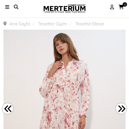
0
Ana Sayfa
Tesettür Giyim
Tesettür Elbise