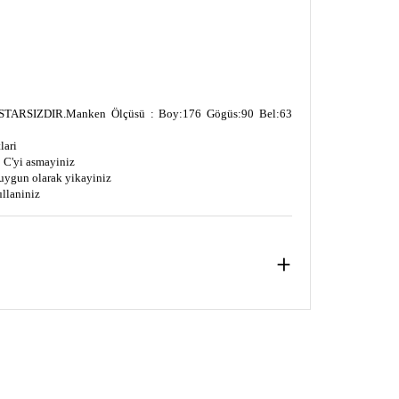
TARSIZDIR.
Manken Ölçüsü : Boy:176 Gögüs:90 Bel:63
lari
 C'yi asmayiniz
uygun olarak yikayiniz
ullaniniz