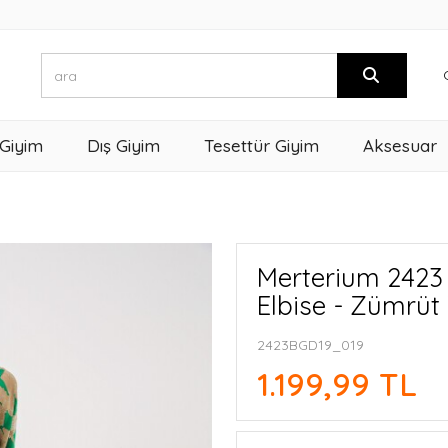
 Giyim
Dış Giyim
Tesettür Giyim
Aksesuar
Merterium 2423 
Elbise - Zümrüt 
2423BGD19_019
1.199,99 TL