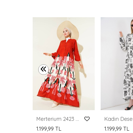
Merterium Kadın Yeşil Kırmızı Desenli Uzun Viskon Elbise 1947
Merterium 2423 Otantik Desenli Tesettür Elbise - F.Bordo
1.199,99 TL
1.199,99 TL