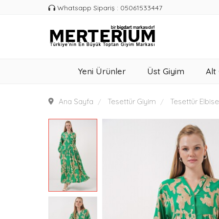
Whatsapp Sipariş : 05061533447
Yeni Ürünler
Üst Giyim
Alt
Ana Sayfa
Tesettür Giyim
Tesettür Elbise