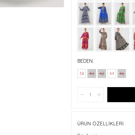
BEDEN:
38
40
42
44
46
ÜRÜN ÖZELLIKLERI