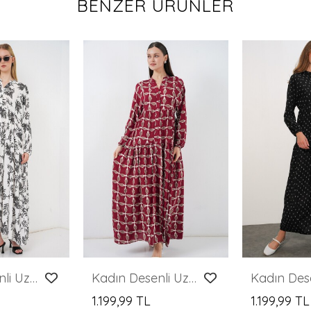
BENZER ÜRÜNLER
Kadın Desenli Uzun Tesettür Elbise 2585 - V. Antrasit
Kadın Desenli Uzun Tesettür Elbise 2585 - F.Bordo
1.199,99 TL
1.199,99 TL