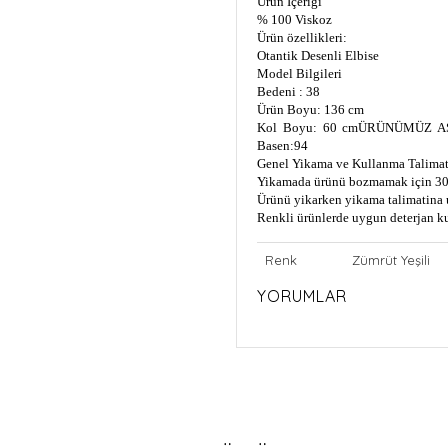
Ürün Içerigi
% 100 Viskoz
Ürün özellikleri:
Otantik Desenli Elbise
Model Bilgileri
Bedeni : 38
Ürün Boyu: 136 cm
Kol Boyu: 60 cm
ÜRÜNÜMÜZ AS
Basen:94
Genel Yikama ve Kullanma Talimat
Yikamada ürünü bozmamak için 30
Ürünü yikarken yikama talimatina 
Renkli ürünlerde uygun deterjan k
Renk
Zümrüt Yeşili
YORUMLAR