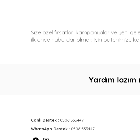
Size özel fırsatlar, kampanyalar ve yeni gel
ilk önce haberdar olmak için bültenimize kay
Yardım lazım 
Canlı Destek :
05061533447
WhatsApp Destek :
05061533447