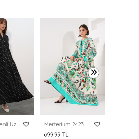
0,00 TL
Kadın Desenli Uzun Tesettür Elbise 2585 - C. Siyah
Merterium 2423 Otantik Desenli Tesettür Elbise - Y.Yeşil
699,99 TL