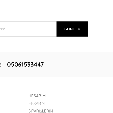
GÖNDER
i
05061533447
HESABIM
HESABIM
SIPARIŞLERIM