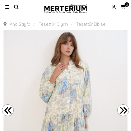
0
Ana Sayfa
Tesettür Giyim
Tesettür Elbise