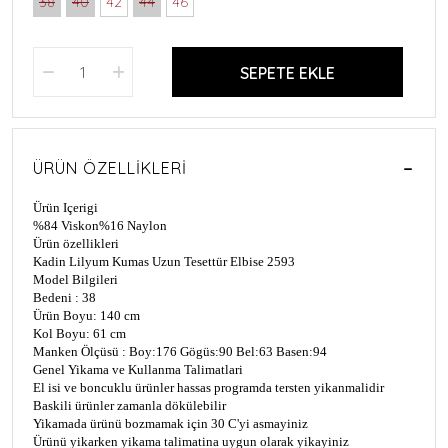
38
40
42
44
46
SEPETE EKLE
ÜRÜN ÖZELLIKLERI
Ürün Içerigi
%84 Viskon
%16 Naylon
Ürün özellikleri
Kadin Lilyum Kumas Uzun Tesettür Elbise 2593
Model Bilgileri
Bedeni : 38
Ürün Boyu: 140 cm
Kol Boyu: 61 cm
Manken Ölçüsü : Boy:176 Gögüs:90 Bel:63 Basen:94
Genel Yikama ve Kullanma Talimatlari
El isi ve boncuklu ürünler hassas programda tersten yikanmalidir
Baskili ürünler zamanla dökülebilir
Yikamada ürünü bozmamak için 30 C'yi asmayiniz
Ürünü yikarken yikama talimatina uygun olarak yikayiniz