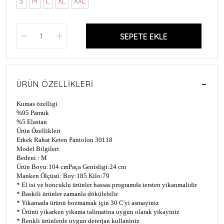
S
M
L
XL
XXL
SEPETE EKLE
ÜRÜN ÖZELLIKLERI
Kumas özelligi
%95 Pamuk
%5 Elastan
Ürün Özellikleri
Erkek Rahat Keten Pantolon 30118
Model Bilgileri
Bedeni : M
Ürün Boyu:104 cm
Paça Genisligi:24 cm
Manken Ölçüsü: Boy:185 Kilo:79
* El isi ve boncuklu ürünler hassas programda tersten yikanmalidir
* Baskili ürünler zamanla dökülebilir
* Yikamada ürünü bozmamak için 30 C'yi asmayiniz
* Ürünü yikarken yikama talimatina uygun olarak yikayiniz
* Renkli ürünlerde uygun deterjan kullaniniz