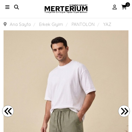
0
Ana Sayfa
Erkek Giyim
PANTOLON
YAZ