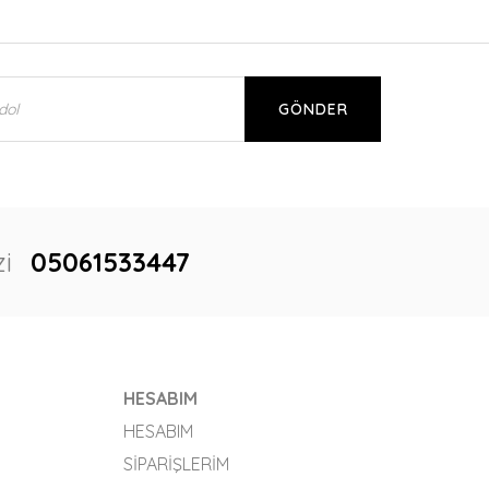
GÖNDER
i
05061533447
HESABIM
HESABIM
SIPARIŞLERIM