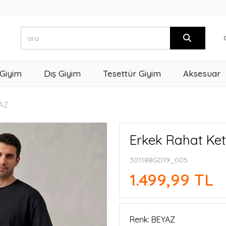
 Giyim
Dış Giyim
Tesettür Giyim
Aksesuar
AZ
Erkek Rahat Ket
30118BGD19_005
1.499,99 TL
Renk: BEYAZ