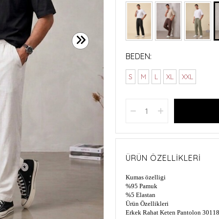
BEDEN:
S
M
L
XL
XXL
ÜRÜN ÖZELLIKLERI
Kumas özelligi
%95 Pamuk
%5 Elastan
Ürün Özellikleri
Erkek Rahat Keten Pantolon 3011