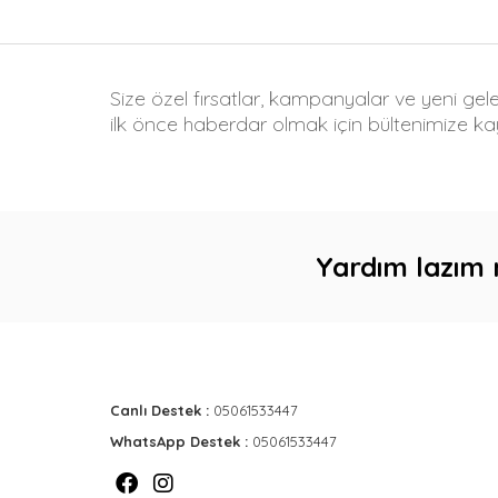
Size özel fırsatlar, kampanyalar ve yeni gel
ilk önce haberdar olmak için bültenimize kay
Yardım lazım 
Canlı Destek :
05061533447
WhatsApp Destek :
05061533447