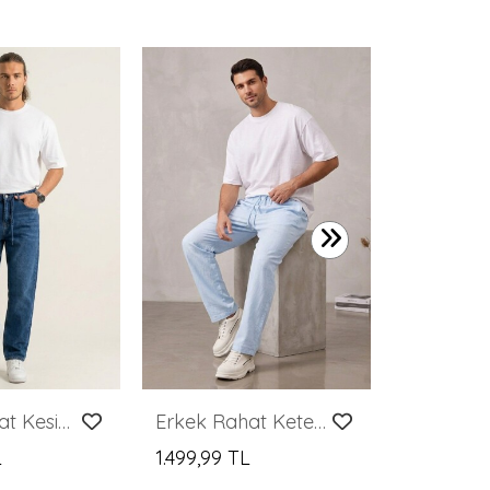
1.299,99 
Erkek Rahat Kesim Baggy Jean Pantolon 30075 - Lacivert
Erkek Rahat Keten Pantolon 30118 - Mavi
L
1.499,99 TL