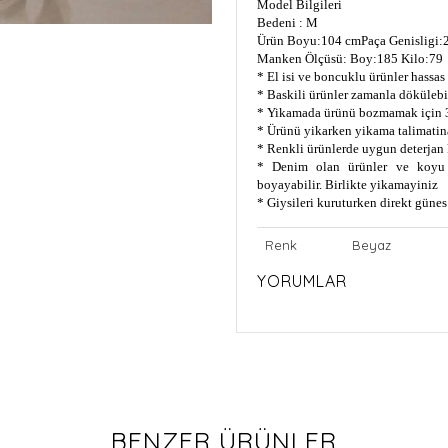
Model Bilgileri
Bedeni : M
Ürün Boyu:104 cm
Paça Genisligi:
Manken Ölçüsü: Boy:185 Kilo:79
* El isi ve boncuklu ürünler hassa
* Baskili ürünler zamanla dökülebi
* Yikamada ürünü bozmamak için 3
* Ürünü yikarken yikama talimatin
* Renkli ürünlerde uygun deterjan 
* Denim olan ürünler ve koyu r
boyayabilir. Birlikte yikamayiniz
* Giysileri kuruturken direkt güne
Renk
Beyaz
YORUMLAR
BENZER ÜRÜNLER