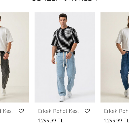
Erkek Rahat Kesim Baggy Jean Pantolon 30076 - Antrasit
Erkek Rahat Kesim Baggy Jean Pantolon 30074 - Mavi
1.299,99 TL
1.299,99 T