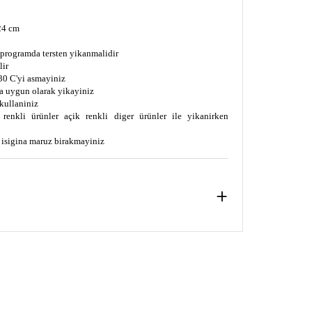
24 cm
s programda tersten yikanmalidir
lir
0 C'yi asmayiniz
a uygun olarak yikayiniz
kullaniniz
enkli ürünler açik renkli diger ürünler ile yikanirken
s isigina maruz birakmayiniz