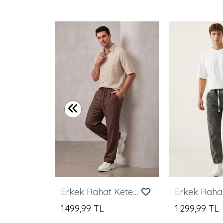
Erkek Rahat Kesim Baggy Jean Pantolon 30074 - Antrasit
Erkek Rahat Keten Pantolon 30118 - Kahverengi
1.499,99 TL
1.299,99 TL