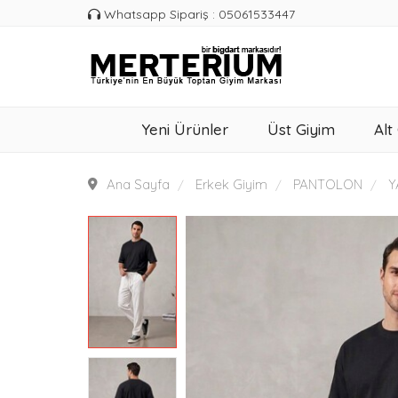
Whatsapp Sipariş : 05061533447
Yeni Ürünler
Üst Giyim
Alt
Ana Sayfa
Erkek Giyim
PANTOLON
Y