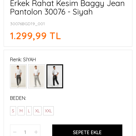
Erkek Rahat Kesim Baggy Jean
Pantolon 30076 - Siyah
30076BGD19_001
1.299,99 TL
Renk: SİYAH
BEDEN:
S
M
L
XL
XXL
SEPETE EKLE