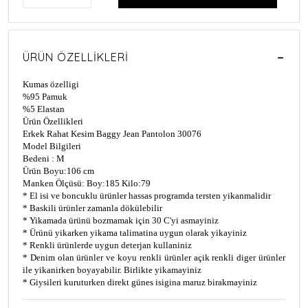
ÜRÜN ÖZELLIKLERI
Kumas özelligi
%95 Pamuk
%5 Elastan
Ürün Özellikleri
Erkek Rahat Kesim Baggy Jean Pantolon 30076
Model Bilgileri
Bedeni : M
Ürün Boyu:106 cm
Manken Ölçüsü: Boy:185 Kilo:79
* El isi ve boncuklu ürünler hassas programda tersten yikanmalidir
* Baskili ürünler zamanla dökülebilir
* Yikamada ürünü bozmamak için 30 C'yi asmayiniz
* Ürünü yikarken yikama talimatina uygun olarak yikayiniz
* Renkli ürünlerde uygun deterjan kullaniniz
* Denim olan ürünler ve koyu renkli ürünler açik renkli diger ürünler
ile yikanirken boyayabilir. Birlikte yikamayiniz
* Giysileri kuruturken direkt günes isigina maruz birakmayiniz