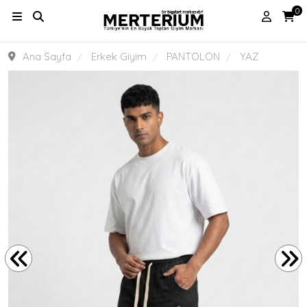
0
Ana Sayfa
Erkek Giyim
PANTOLON
YAZ