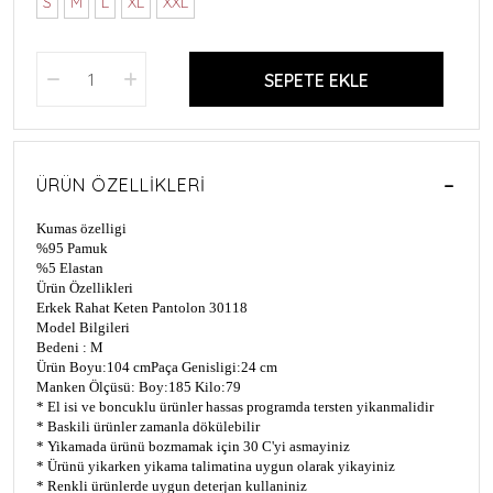
S
M
L
XL
XXL
SEPETE EKLE
ÜRÜN ÖZELLIKLERI
Kumas özelligi
%95 Pamuk
%5 Elastan
Ürün Özellikleri
Erkek Rahat Keten Pantolon 30118
Model Bilgileri
Bedeni : M
Ürün Boyu:104 cm
Paça Genisligi:24 cm
Manken Ölçüsü: Boy:185 Kilo:79
* El isi ve boncuklu ürünler hassas programda tersten yikanmalidir
* Baskili ürünler zamanla dökülebilir
* Yikamada ürünü bozmamak için 30 C'yi asmayiniz
* Ürünü yikarken yikama talimatina uygun olarak yikayiniz
* Renkli ürünlerde uygun deterjan kullaniniz