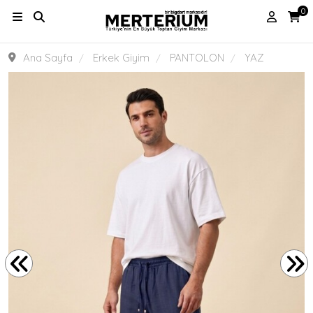
0
Ana Sayfa
Erkek Giyim
PANTOLON
YAZ