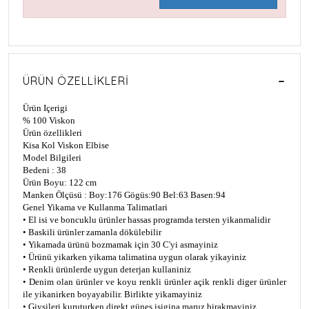
ÜRÜN ÖZELLIKLERI
Ürün Içerigi
% 100 Viskon
Ürün özellikleri
Kisa Kol Viskon Elbise
Model Bilgileri
Bedeni : 38
Ürün Boyu: 122 cm
Manken Ölçüsü : Boy:176 Gögüs:90 Bel:63 Basen:94
Genel Yikama ve Kullanma Talimatlari
• El isi ve boncuklu ürünler hassas programda tersten yikanmalidir
• Baskili ürünler zamanla dökülebilir
• Yikamada ürünü bozmamak için 30 C'yi asmayiniz
• Ürünü yikarken yikama talimatina uygun olarak yikayiniz
• Renkli ürünlerde uygun deterjan kullaniniz
• Denim olan ürünler ve koyu renkli ürünler açik renkli diger ürünler
ile yikanirken boyayabilir. Birlikte yikamayiniz
• Giysileri kuruturken direkt günes isigina maruz birakmayiniz