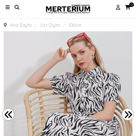
0
Ana Sayfa
Üst Giyim
Elbise