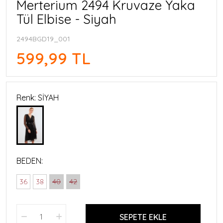
Merterium 2494 Kruvaze Yaka
Tül Elbise - Siyah
2494BGD19_001
599,99 TL
Renk: SİYAH
BEDEN:
36
38
40
42
SEPETE EKLE