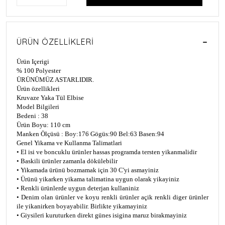
ÜRÜN ÖZELLIKLERI
Ürün Içerigi
% 100 Polyester
ÜRÜNÜMÜZ ASTARLIDIR.
Ürün özellikleri
Kruvaze Yaka Tül Elbise
Model Bilgileri
Bedeni : 38
Ürün Boyu: 110 cm
Manken Ölçüsü : Boy:176 Gögüs:90 Bel:63 Basen:94
Genel Yikama ve Kullanma Talimatlari
• El isi ve boncuklu ürünler hassas programda tersten yikanmalidir
• Baskili ürünler zamanla dökülebilir
• Yikamada ürünü bozmamak için 30 C'yi asmayiniz
• Ürünü yikarken yikama talimatina uygun olarak yikayiniz
• Renkli ürünlerde uygun deterjan kullaniniz
• Denim olan ürünler ve koyu renkli ürünler açik renkli diger ürünler
ile yikanirken boyayabilir. Birlikte yikamayiniz
• Giysileri kuruturken direkt günes isigina maruz birakmayiniz