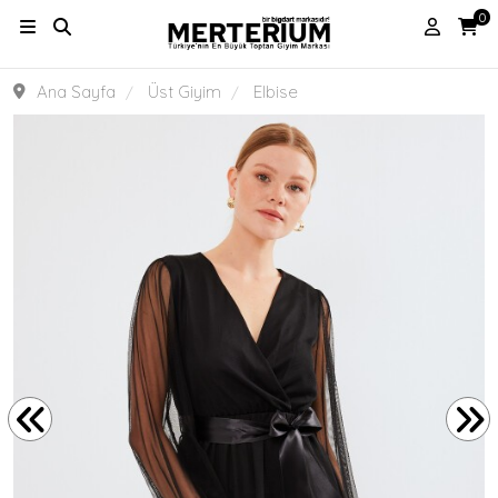
0
Ana Sayfa
Üst Giyim
Elbise