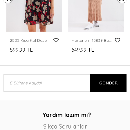
2502 Kısa Kol Desenli Şifon Elbise - Bordo
Merterium 15839 Boydan Triko Elbise - Taba
599,99 TL
649,99 TL
GÖNDER
Yardım lazım mı?
Sıkça Sorulanlar