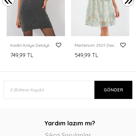
Kadın Kolye Detaylı Triko Elbise 15989 - Antrasit
Merterium 2501 Desenli Sıfır Kol Şifon Elbise - Mint
749,99 TL
549,99 TL
GÖNDER
Yardım lazım mı?
Sıkça Sorulanlar