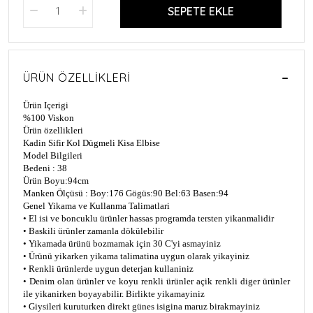
SEPETE EKLE
ÜRÜN ÖZELLIKLERI
Ürün Içerigi
%100 Viskon
Ürün özellikleri
Kadin Sifir Kol Dügmeli Kisa Elbise
Model Bilgileri
Bedeni : 38
Ürün Boyu:94cm
Manken Ölçüsü : Boy:176 Gögüs:90 Bel:63 Basen:94
Genel Yikama ve Kullanma Talimatlari
• El isi ve boncuklu ürünler hassas programda tersten yikanmalidir
• Baskili ürünler zamanla dökülebilir
• Yikamada ürünü bozmamak için 30 C'yi asmayiniz
• Ürünü yikarken yikama talimatina uygun olarak yikayiniz
• Renkli ürünlerde uygun deterjan kullaniniz
• Denim olan ürünler ve koyu renkli ürünler açik renkli diger ürünler
ile yikanirken boyayabilir. Birlikte yikamayiniz
• Giysileri kuruturken direkt günes isigina maruz birakmayiniz