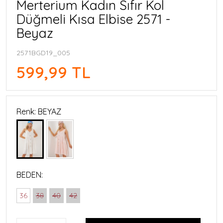
Merterium Kadın Sıfır Kol
Düğmeli Kısa Elbise 2571 -
Beyaz
2571BGD19_005
599,99 TL
Renk: BEYAZ
BEDEN:
36
38
40
42