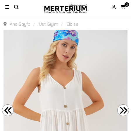
0
Ana Sayfa
Üst Giyim
Elbise