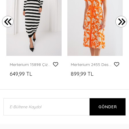
Merterium 15898 Çizgili Uzun Triko Elbise - B.Beyaz
Merterium 2455 Desenli Gömlek Elbise - Turuncu
649,99 TL
899,99 TL
GÖNDER