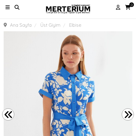
0
Ana Sayfa
Üst Giyim
Elbise