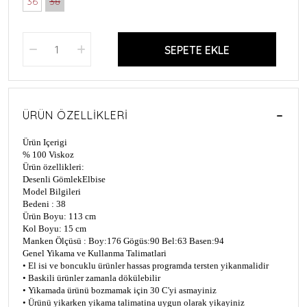
36
38
SEPETE EKLE
ÜRÜN ÖZELLIKLERI
Ürün Içerigi
% 100 Viskoz
Ürün özellikleri:
Desenli GömlekElbise
Model Bilgileri
Bedeni : 38
Ürün Boyu: 113 cm
Kol Boyu: 15 cm
Manken Ölçüsü : Boy:176 Gögüs:90 Bel:63 Basen:94
Genel Yikama ve Kullanma Talimatlari
• El isi ve boncuklu ürünler hassas programda tersten yikanmalidir
• Baskili ürünler zamanla dökülebilir
• Yikamada ürünü bozmamak için 30 C'yi asmayiniz
• Ürünü yikarken yikama talimatina uygun olarak yikayiniz