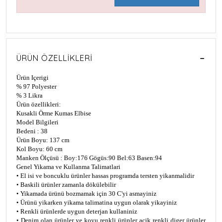
ÜRÜN ÖZELLIKLERI
Ürün Içerigi
% 97 Polyester
% 3 Likra
Ürün özellikleri:
Kusakli Örme Kumas Elbise
Model Bilgileri
Bedeni : 38
Ürün Boyu: 137 cm
Kol Boyu: 60 cm
Manken Ölçüsü : Boy:176 Gögüs:90 Bel:63 Basen:94
Genel Yikama ve Kullanma Talimatlari
• El isi ve boncuklu ürünler hassas programda tersten yikanmalidir
• Baskili ürünler zamanla dökülebilir
• Yikamada ürünü bozmamak için 30 C'yi asmayiniz
• Ürünü yikarken yikama talimatina uygun olarak yikayiniz
• Renkli ürünlerde uygun deterjan kullaniniz
• Denim olan ürünler ve koyu renkli ürünler açik renkli diger ürünler