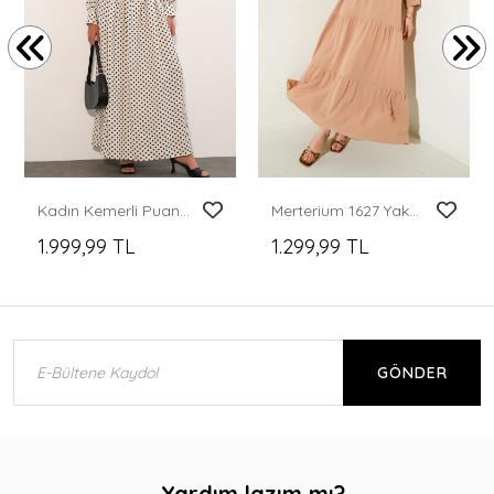
Kadın Kemerli Puantiyeli Tesettür Elbise 2613 - Ekru
Merterium 1627 Yaka Bağcıklı Tesettür Elbise - D.Vizon
1.999,99 TL
1.299,99 TL
GÖNDER
Yardım lazım mı?