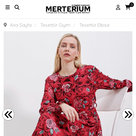
0
Ana Sayfa
Tesettür Giyim
Tesettür Elbise