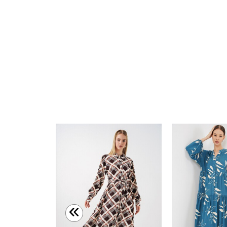
Kadın Kuşaklı Tesettür Elbise 2589 - Lacivert