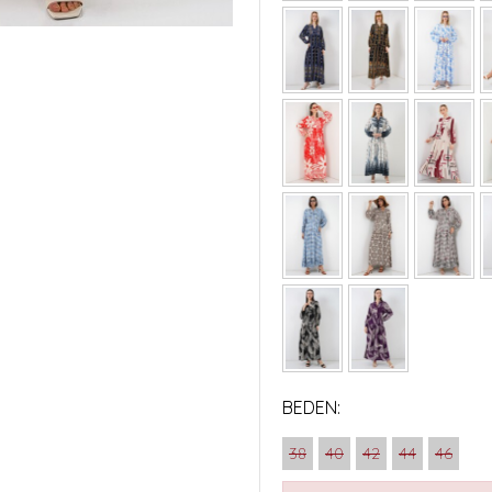
BEDEN:
38
40
42
44
46