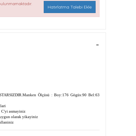
 bulunmamaktadır.
Hatırlatma Talebi Ekle
TARSIZDIR.
Manken Ölçüsü : Boy:176 Gögüs:90 Bel:63
lari
 C'yi asmayiniz
uygun olarak yikayiniz
ullaniniz