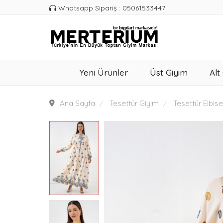
Whatsapp Sipariş : 05061533447
Yeni Ürünler
Üst Giyim
Alt
Ana Sayfa
Tesettür Giyim
Tesettür Elbise