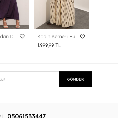
Kadın Boydan Düğmeli Uzun Tesettür Elbise 2591 - Koyu Lila
Kadın Kemerli Puantiyeli Tesettür Elbise 2613 - Krem
1.999,99 TL
GÖNDER
i
05061533447