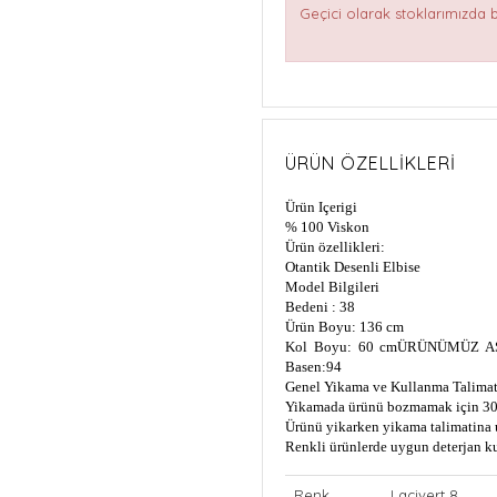
Geçici olarak stoklarımızda
ÜRÜN ÖZELLIKLERI
Ürün Içerigi
% 100 Viskon
Ürün özellikleri:
Otantik Desenli Elbise
Model Bilgileri
Bedeni : 38
Ürün Boyu: 136 cm
Kol Boyu: 60 cm
ÜRÜNÜMÜZ AS
Basen:94
Genel Yikama ve Kullanma Talimat
Yikamada ürünü bozmamak için 30
Ürünü yikarken yikama talimatina 
Renkli ürünlerde uygun deterjan k
Renk
Lacivert 8