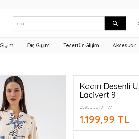
 Giyim
Dış Giyim
Tesettür Giyim
Aksesuar
Kadın Desenli U
Lacivert 8
2585BGD19_177
1.199,99 TL