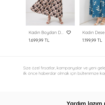
Kadın Boydan Düğmeli Uzun Tesettür Elbise 2588 - Kahve Bej
1.699,99 TL
1.199,99 TL
Size özel fırsatlar, kampanyalar ve yeni gel
ilk önce haberdar olmak için bültenimize kay
Yardım lazım 