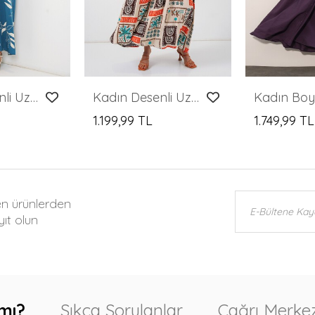
Kadın Desenli Uzun Tesettür Elbise 2585 - Petrol
Kadın Desenli Uzun Tesettür Elbise 2585 - Koyu Kahve
1.199,99 TL
1.749,99 TL
en ürünlerden
ıt olun
mı?
Sıkça Sorulanlar
Çağrı Merkez