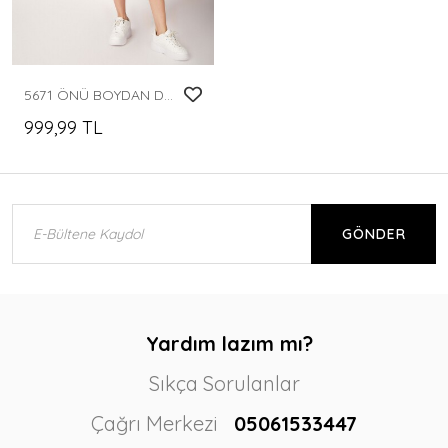
5671 ÖNÜ BOYDAN DÜĞMELİ TESETTÜR TRENHCOAT - Nar
999,99 TL
GÖNDER
Yardım lazım mı?
Sıkça Sorulanlar
Çağrı Merkezi
05061533447