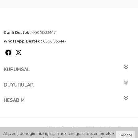
Canlı Destek :
05061533447
WhatsApp Destek :
05061533447
KURUMSAL
DUYURULAR
HESABIM
Bu site
Vikaon E-Ticaret sistemleri
ile hazırlanmıştır.
Alışveriş deneyiminizi iyileştirmek için yasal düzenlemelere
TAMAM