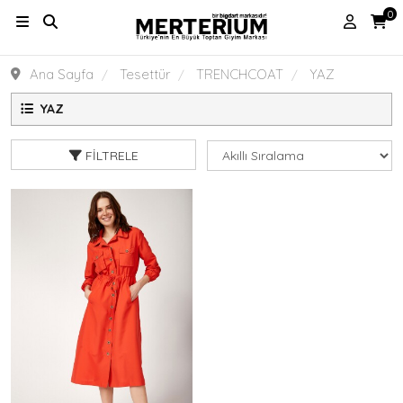
0
Ana Sayfa
Tesettür
TRENCHCOAT
YAZ
YAZ
FILTRELE