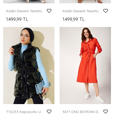
Kadın Desenli Tesettür Elbise 2594 - Lacivert
Kadın Desenli Tesettür Elbise 2594 - Sarı
1.499,99 TL
1.499,99 TL
T10233 Kapüşonlu Uzun Tesettür Yelek - Siyah
5671 ÖNÜ BOYDAN DÜĞMELİ TESETTÜR TRENHCOAT - Nar