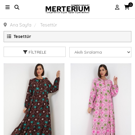
0
Ana Sayfa
Tesettür
Tesettür
FILTRELE