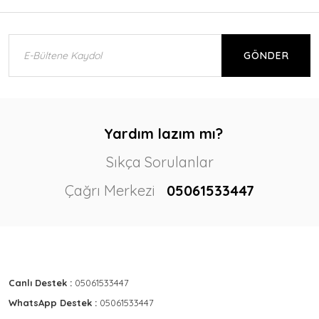
GÖNDER
Yardım lazım mı?
Sıkça Sorulanlar
Çağrı Merkezi
05061533447
Canlı Destek :
05061533447
WhatsApp Destek :
05061533447