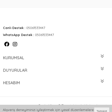
Canlı Destek :
05061533447
WhatsApp Destek :
05061533447
KURUMSAL
DUYURULAR
HESABIM
Bu site
Vikaon E-Ticaret sistemleri
ile hazırlanmıştır.
Alışveriş deneyiminizi iyileştirmek için yasal düzenlemelere
TAMAM