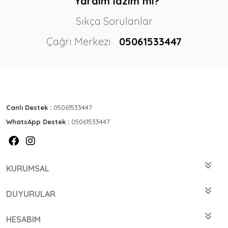
Yardım lazım mı?
Sıkça Sorulanlar
Çağrı Merkezi
05061533447
Canlı Destek :
05061533447
WhatsApp Destek :
05061533447
KURUMSAL
DUYURULAR
HESABIM