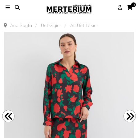
0
Ana Sayfa
Üst Giyim
Alt Üst Takım