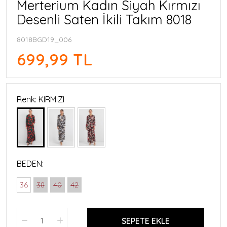
Merterium Kadın Siyah Kırmızı
Desenli Saten İkili Takım 8018
8018BGD19_006
699,99 TL
Renk: KIRMIZI
BEDEN:
36
38
40
42
SEPETE EKLE