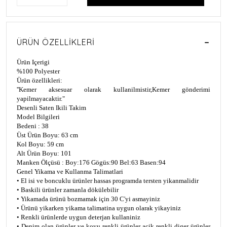
ÜRÜN ÖZELLIKLERI
Ürün Içerigi
%100 Polyester
Ürün özellikleri:
''Kemer aksesuar olarak kullanilmistir,Kemer gönderimi
yapilmayacaktir."
Desenli Saten Ikili Takim
Model Bilgileri
Bedeni : 38
Üst Ürün Boyu: 63 cm
Kol Boyu: 59 cm
Alt Ürün Boyu: 101
Manken Ölçüsü : Boy:176 Gögüs:90 Bel:63 Basen:94
Genel Yikama ve Kullanma Talimatlari
• El isi ve boncuklu ürünler hassas programda tersten yikanmalidir
• Baskili ürünler zamanla dökülebilir
• Yikamada ürünü bozmamak için 30 C'yi asmayiniz
• Ürünü yikarken yikama talimatina uygun olarak yikayiniz
• Renkli ürünlerde uygun deterjan kullaniniz
• Denim olan ürünler ve koyu renkli ürünler açik renkli diger ürünler