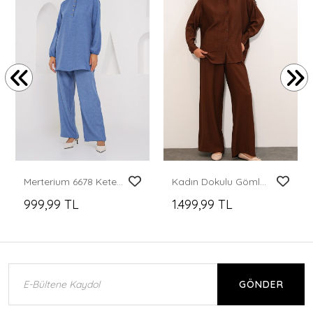
Merterium 6678 Keten Tunik Pantolon İkili Takım - İndigo
Kadın Dokulu Gömlek Pantolon İkili Takım 6710 - Kahverengi
999,99 TL
1.499,99 TL
GÖNDER