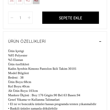
36
38
40
42
SEPETE EKLE
ÜRÜN ÖZELLIKLERI
Ürün Içerigi
%95 Polyester
%5 Elastan
Ürün özellikleri
Kadin Ayrobin Kimono Pantolon Ikili Takim 30101
Model Bilgileri
Bedeni : 38
Ürün Boyu:68cm
Kol Boyu:40cm
Alt Ürün Boyu:103cm
Manken Ölçüsü : Boy:176 Gögüs:90 Bel:63 Basen:94
Genel Yikama ve Kullanma Talimatlari
• El isi ve boncuklu ürünler hassas programda tersten yikanmalidir
• Baskili ürünler zamanla dökülebilir