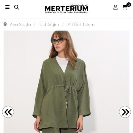
0
Ana Sayfa
Üst Giyim
Alt Üst Takım