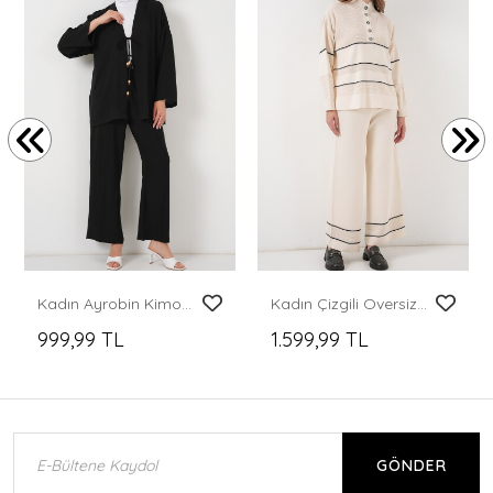
Kadın Ayrobin Kimono Pantolon İkili Takım 6739 - Siyah
Kadın Çizgili Oversize Triko İkili Takım 15957 - Ekru
999,99 TL
1.599,99 TL
GÖNDER