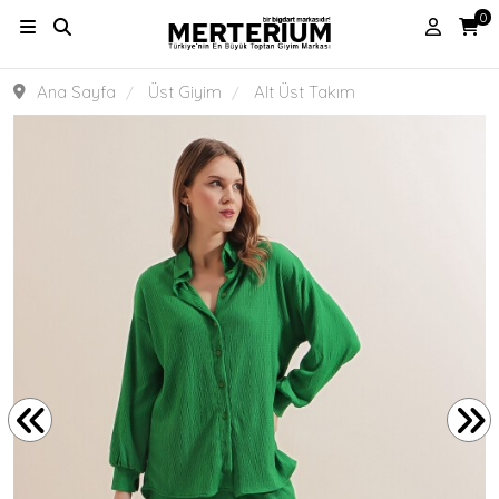
0
Ana Sayfa
Üst Giyim
Alt Üst Takım