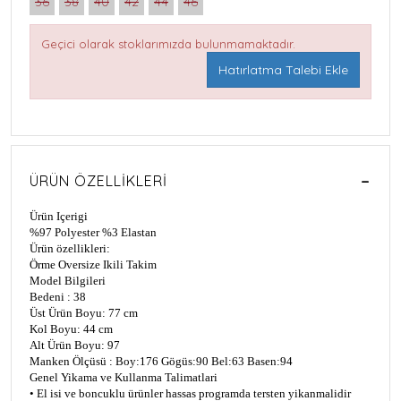
36
38
40
42
44
46
Geçici olarak stoklarımızda bulunmamaktadır.
Hatırlatma Talebi Ekle
ÜRÜN ÖZELLIKLERI
Ürün Içerigi
%97 Polyester
%3 Elastan
Ürün özellikleri:
Örme Oversize Ikili Takim
Model Bilgileri
Bedeni : 38
Üst Ürün Boyu: 77 cm
Kol Boyu: 44 cm
Alt Ürün Boyu: 97
Manken Ölçüsü : Boy:176 Gögüs:90 Bel:63 Basen:94
Genel Yikama ve Kullanma Talimatlari
• El isi ve boncuklu ürünler hassas programda tersten yikanmalidir