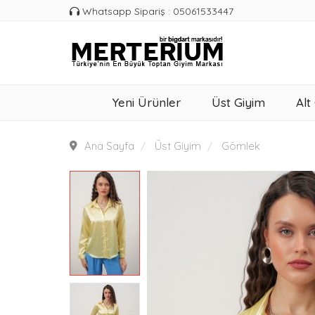
Whatsapp Sipariş : 05061533447
Yeni Ürünler
Üst Giyim
Alt
Ana Sayfa
Üst Giyim
Gömlek