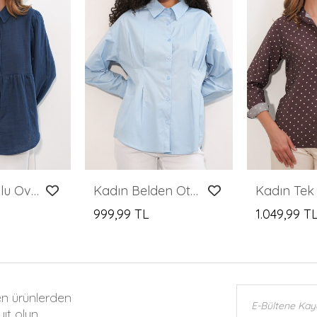
Kadın Dokulu Oversize Keten Gömlek 20381 - Lacivert
Kadın Belden Oturtmalı Poplin Gömlek 20384 - Mavi
999,99 TL
1.049,99 T
en ürünlerden
ıt olun