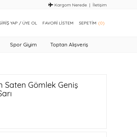
Kargom Nerede
İletişim
GIRIŞ YAP
/
ÜYE OL
FAVORI LISTEM
SEPETIM
(0)
Spor Giyim
Toptan Alışveriş
n Saten Gömlek Geniş
Sarı