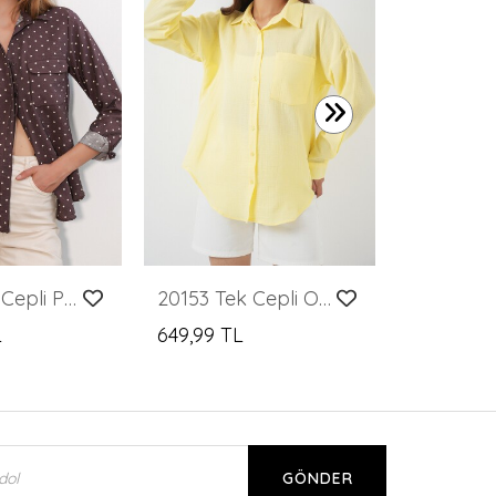
499,99 T
Kadın Tek Cepli Puantiyeli Oversize Gömlek 20399 - Kahverengi
20153 Tek Cepli Oversize Keten Gömlek - Açık Sarı
L
649,99 TL
GÖNDER