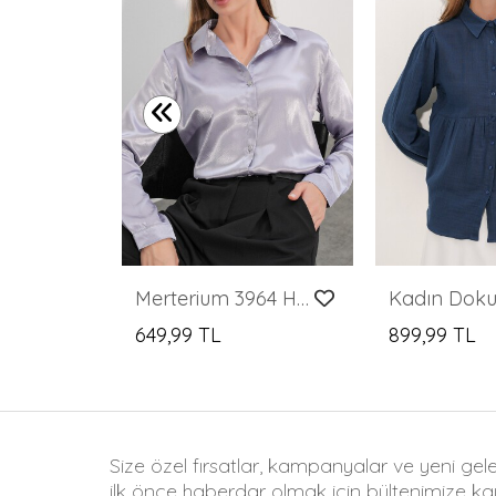
Merterium 3985 Oversize Saten Gömlek - Çağla
Merterium 3964 Hafif Dökümlü Saten Gömlek - Lila
649,99 TL
899,99 TL
Size özel fırsatlar, kampanyalar ve yeni gel
ilk önce haberdar olmak için bültenimize kay