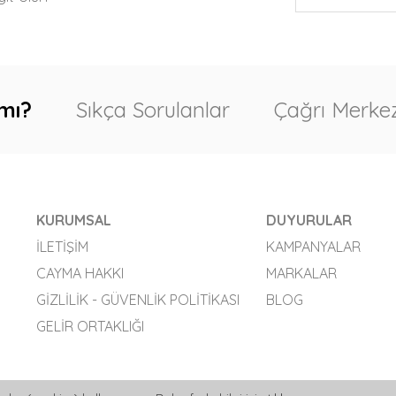
mı?
Sıkça Sorulanlar
Çağrı Merkez
KURUMSAL
DUYURULAR
İLETIŞIM
KAMPANYALAR
CAYMA HAKKI
MARKALAR
GIZLILIK - GÜVENLIK POLITIKASI
BLOG
GELIR ORTAKLIĞI