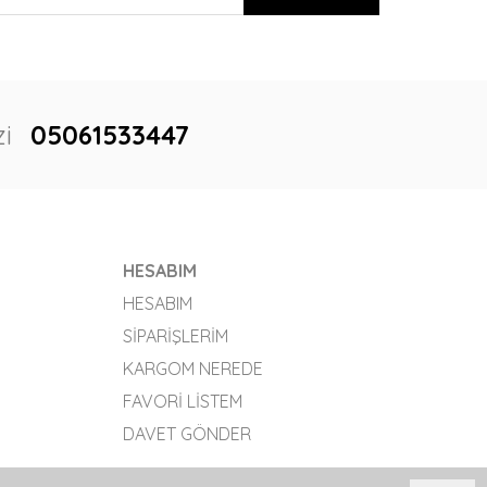
i
05061533447
HESABIM
HESABIM
SIPARIŞLERIM
KARGOM NEREDE
FAVORI LISTEM
DAVET GÖNDER