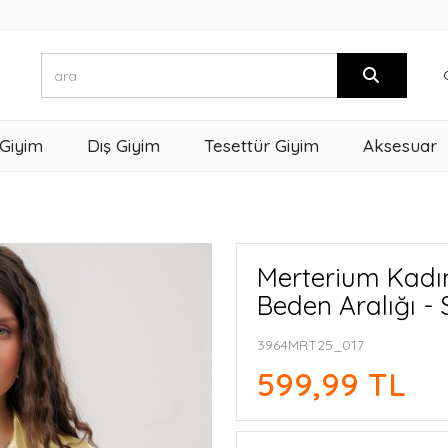
 Giyim
Dış Giyim
Tesettür Giyim
Aksesuar
Merterium Kadı
Beden Aralığı - 
3964MRT25_017
599,99 TL