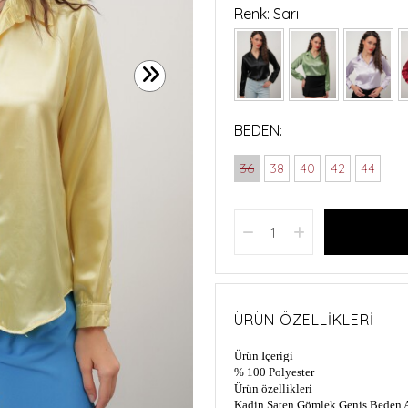
Renk: Sarı
BEDEN:
36
38
40
42
44
ÜRÜN ÖZELLIKLERI
Ürün Içerigi
% 100 Polyester
Ürün özellikleri
Kadin Saten Gömlek Genis Beden A