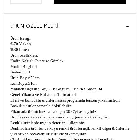
ÜRÜN ÖZELLIKLERI
Ürün Içerigi
%70 Viskon
%30 Linen
Ürün özellikleri:
Kadin Nakisli Oversize Gömlek
Model Bilgileri
Bedeni : 38
Ürün Boyu:72cm
Kol Boyu:51cm
Manken Ölçüsü : Boy:176 Gögüs:90 Bel:63 Basen:94
Genel Yikama ve Kullanma Talimatlari
El isi ve boncuklu ürünler hassas programda tersten yikanmalidir
Baskili ürünler zamanla dökülebilir
Yikamada ürünü bozmamak için 30 C'yi asmayiniz
Ürünü yikarken yikama talimatina uygun olarak yikayiniz
Renkli ürünlerde uygun deterjan kullaniniz
Denim olan ürünler ve koyu renkli ürünler açik renkli diger ürünler ile
yikanirken boyayabilir. Birlikte yikamayiniz
Giysileri kuruturken direkt günes isigina maruz birakmayiniz