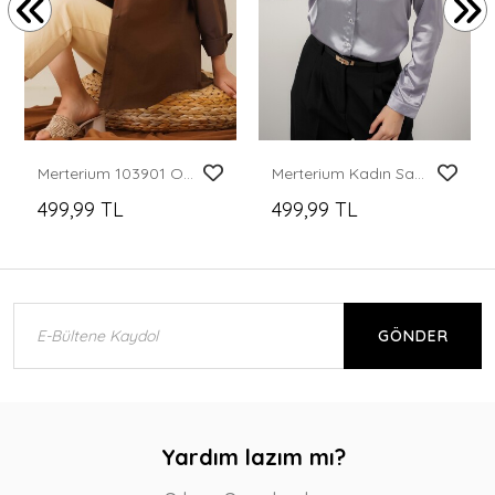
Merterium 103901 Oversize Basic Tesettür Gömlek - Kahverengi
Merterium Kadın Saten Gömlek Geniş Beden Aralığı - Gri
499,99 TL
499,99 TL
GÖNDER
Yardım lazım mı?