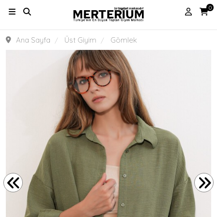
0
Ana Sayfa
Üst Giyim
Gömlek