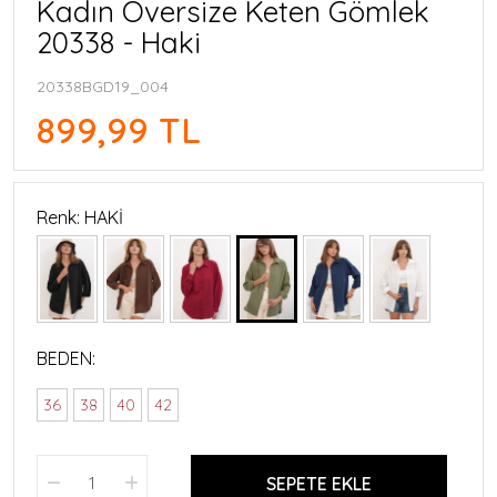
Kadın Oversize Keten Gömlek
20338 - Haki
20338BGD19_004
899,99 TL
Renk: HAKİ
BEDEN:
36
38
40
42
SEPETE EKLE