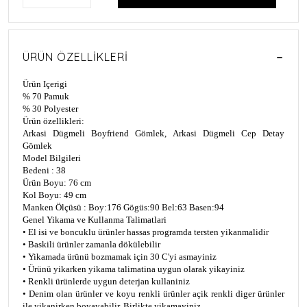
ÜRÜN ÖZELLIKLERI
Ürün Içerigi
% 70 Pamuk
% 30 Polyester
Ürün özellikleri:
Arkasi Dügmeli Boyfriend Gömlek, Arkasi Dügmeli Cep Detay
Gömlek
Model Bilgileri
Bedeni : 38
Ürün Boyu: 76 cm
Kol Boyu: 49 cm
Manken Ölçüsü : Boy:176 Gögüs:90 Bel:63 Basen:94
Genel Yikama ve Kullanma Talimatlari
• El isi ve boncuklu ürünler hassas programda tersten yikanmalidir
• Baskili ürünler zamanla dökülebilir
• Yikamada ürünü bozmamak için 30 C'yi asmayiniz
• Ürünü yikarken yikama talimatina uygun olarak yikayiniz
• Renkli ürünlerde uygun deterjan kullaniniz
• Denim olan ürünler ve koyu renkli ürünler açik renkli diger ürünler
ile yikanirken boyayabilir. Birlikte yikamayiniz