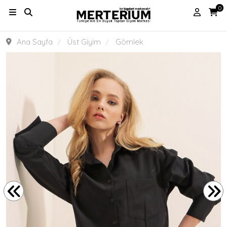
0
Ana Sayfa
Üst Giyim
Gömlek