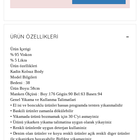
ÜRÜN ÖZELLIKLERI
Ürün Içerigi
% 95 Viskon
% 5 Likra
Ürün özellikleri
Kadin Kolsuz Body
Model Bilgileri
Bedeni : 38
Ürün Boyu:58cm
Manken Ölçüsü : Boy:176 Gögüs:90 Bel:63 Basen:94
Genel Yikama ve Kullanma Talimatlari
• El isi ve boncuklu ürünler hassas programda tersten yikanmalidir
• Baskili ürünler zamanla dökülebilir
• Yikamada ürünü bozmamak için 30 C'yi asmayiniz
• Ürünü yikarken yikama talimatina uygun olarak yikayiniz
• Renkli ürünlerde uygun deterjan kullaniniz
• Denim olan ürünler ve koyu renkli ürünler açik renkli diger ürünler
ile yikanirken boyayabilir. Birlikte yikamayiniz