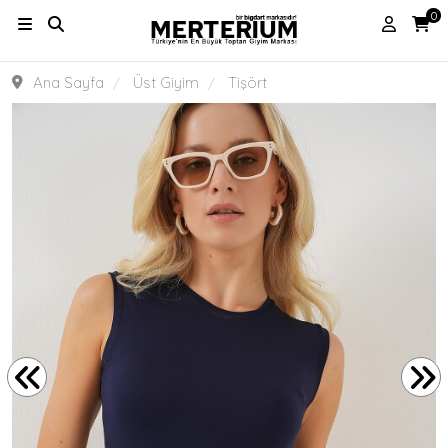
0
Ana Sayfa
Üst Giyim
Tişört