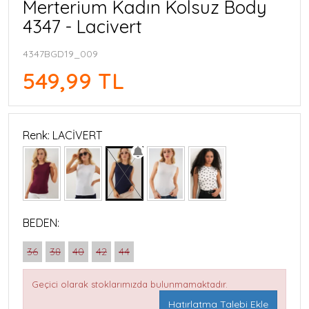
Merterium Kadın Kolsuz Body
4347 - Lacivert
4347BGD19_009
549,99 TL
Renk: LACİVERT
BEDEN:
36
38
40
42
44
Geçici olarak stoklarımızda bulunmamaktadır.
Hatırlatma Talebi Ekle