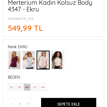
Merterium Kadın Kolsuz Body
4347 - Ekru
4347BGD19_013
549,99 TL
Renk: EKRU
BEDEN:
36
38
40
42
44
SEPETE EKLE