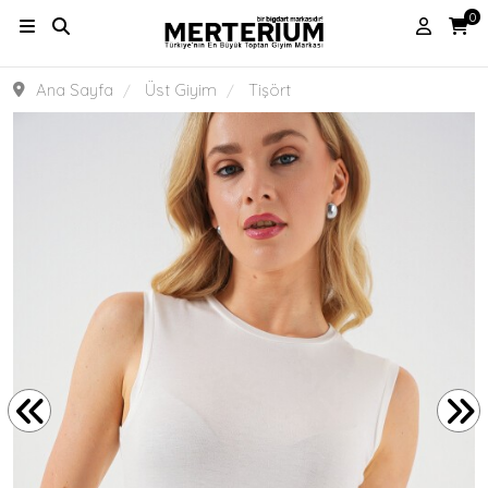
0
Ana Sayfa
Üst Giyim
Tişört