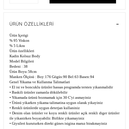
ÜRÜN ÖZELLIKLERI
Ürün Içerigi
% 95 Viskon
% 5 Likra
Ürün özellikleri
Kadin Kolsuz Body
Model Bilgileri
Bedeni : 38
Ürün Boyu:58cm
Manken Ölçüsü : Boy:176 Gögüs:90 Bel:63 Basen:94
Genel Yikama ve Kullanma Talimatlari
• El isi ve boncuklu ürünler hassas programda tersten yikanmalidir
• Baskili ürünler zamanla dökülebilir
• Yikamada ürünü bozmamak için 30 C'yi asmayiniz
• Ürünü yikarken yikama talimatina uygun olarak yikayiniz
• Renkli ürünlerde uygun deterjan kullaniniz
• Denim olan ürünler ve koyu renkli ürünler açik renkli diger ürünler
ile yikanirken boyayabilir. Birlikte yikamayiniz
• Giysileri kuruturken direkt günes isigina maruz birakmayiniz