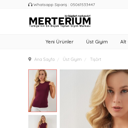
Whatsapp Sipariş : 05061533447
Yeni Ürünler
Üst Giyim
Alt
Ana Sayfa
Üst Giyim
Tişört