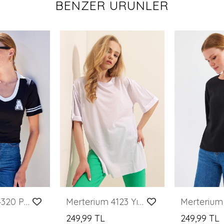
BENZER ÜRÜNLER
Merterium 4320 Polo Yaka Basic Triko Bluz - Siyah
Merterium 4123 Yırtmaçlı Oversize Tişört - Beyaz
249,99 TL
249,99 TL