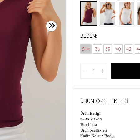
BEDEN:
S-M
36
38
40
42
4
ÜRÜN ÖZELLIKLERI
Ürün Içerigi
% 95 Viskon
% 5 Likra
Ürün özellikleri
Kadin Kolsuz Body