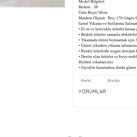
Model Bilgileri
Bedeni : 38
Ürün Boyu:58cm
Manken Ölçüsü : Boy:176 Gögüs:9
Genel Yikama ve Kullanma Talimat
• El isi ve boncuklu ürünler hassas
• Baskili ürünler zamanla dökülebil
• Yikamada ürünü bozmamak için 3
• Ürünü yikarken yikama talimatin
• Renkli ürünlerde uygun deterjan 
• Denim olan ürünler ve koyu renkli
Birlikte yikamayiniz
• Giysileri kuruturken direkt güne
Renk
Bordo
YORUMLAR