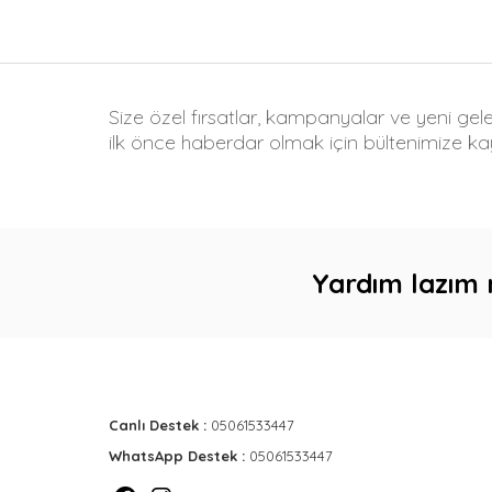
Size özel fırsatlar, kampanyalar ve yeni gel
ilk önce haberdar olmak için bültenimize kay
Yardım lazım 
Canlı Destek :
05061533447
WhatsApp Destek :
05061533447