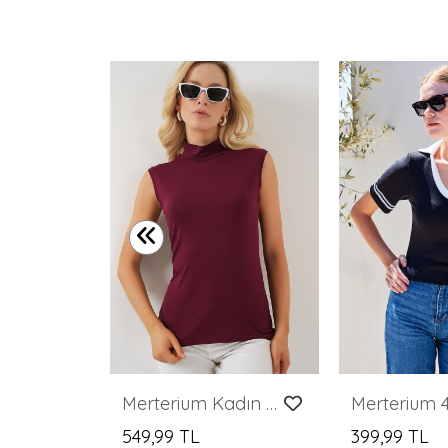
Kadın Uzun Kollu Fitilli Body 976 - Kahverengi
Merterium Kadın Kolsuz Body 4348 - Bordo
549,99 TL
399,99 TL