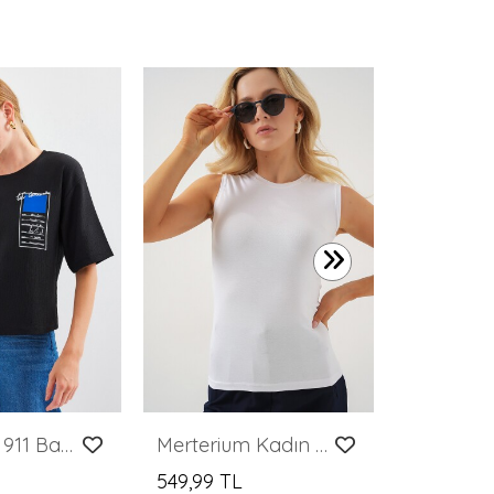
449,99 T
Merterium 911 Baskılı Örme Basic Tişört - Siyah
Merterium Kadın Kolsuz Body 4347 - Beyaz
549,99 TL