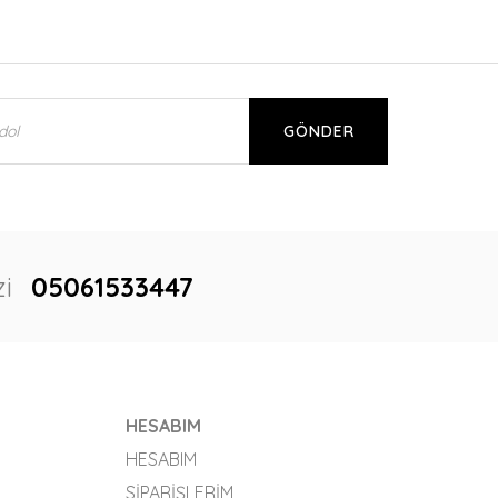
GÖNDER
i
05061533447
HESABIM
HESABIM
SIPARIŞLERIM