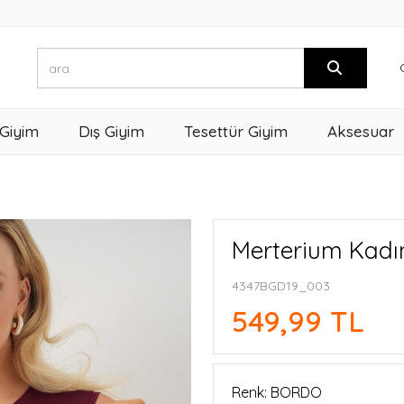
 Giyim
Dış Giyim
Tesettür Giyim
Aksesuar
Merterium Kadı
4347BGD19_003
549,99 TL
Renk: BORDO