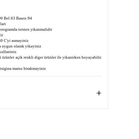
0 Bel:63 Basen:94
lari
 programda tersten yikanmalidir
ir
0 C'yi asmayiniz
a uygun olarak yikayiniz
kullaniniz
 ürünler açik renkli diger ürünler ile yikanirken boyayabilir.
s isigina maruz birakmayiniz