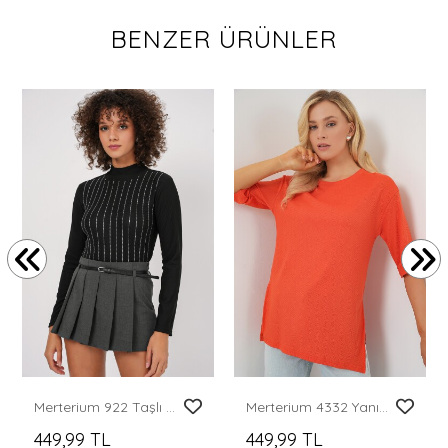
BENZER ÜRÜNLER
Merterium 922 Taşlı Body - Siyah
Merterium 4332 Yanı Yırtmaçlı Örme Tişört - Turuncu
449,99 TL
449,99 TL