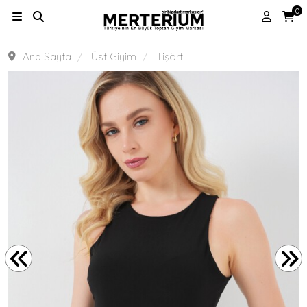
0
Ana Sayfa
Üst Giyim
Tişört