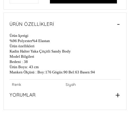
ÜRÜN ÖZELLIKLERI
Ürün Içerigi
%96 Polyester
%4 Elastan
Ürün özellikleri
Kadin Halter Yaka Çitçitli Sandy Body
Model Bilgileri
Bedeni : 38
Ürün Boyu: 43 cm
Manken Ölçüsü : Boy:176 Gögüs:90 Bel:63 Basen:94
Renk
Siyah
YORUMLAR