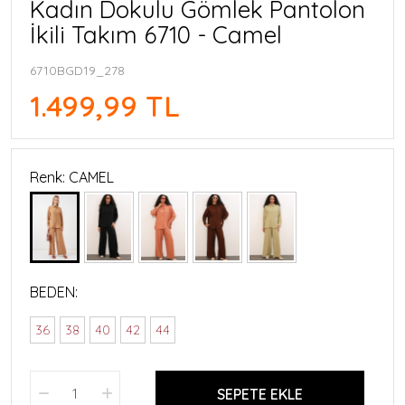
Kadın Dokulu Gömlek Pantolon
İkili Takım 6710 - Camel
6710BGD19_278
1.499,99 TL
Renk: CAMEL
BEDEN:
36
38
40
42
44
SEPETE EKLE