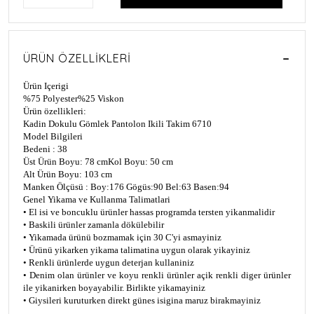
ÜRÜN ÖZELLIKLERI
Ürün Içerigi
%75 Polyester
%25 Viskon
Ürün özellikleri:
Kadin Dokulu Gömlek Pantolon Ikili Takim 6710
Model Bilgileri
Bedeni : 38
Üst Ürün Boyu: 78 cm
Kol Boyu: 50 cm
Alt Ürün Boyu: 103 cm
Manken Ölçüsü : Boy:176 Gögüs:90 Bel:63 Basen:94
Genel Yikama ve Kullanma Talimatlari
• El isi ve boncuklu ürünler hassas programda tersten yikanmalidir
• Baskili ürünler zamanla dökülebilir
• Yikamada ürünü bozmamak için 30 C'yi asmayiniz
• Ürünü yikarken yikama talimatina uygun olarak yikayiniz
• Renkli ürünlerde uygun deterjan kullaniniz
• Denim olan ürünler ve koyu renkli ürünler açik renkli diger ürünler
ile yikanirken boyayabilir. Birlikte yikamayiniz
• Giysileri kuruturken direkt günes isigina maruz birakmayiniz