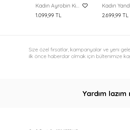
Kadın Ayrobin Kimono Etek İkili Takım 8047 - Krem
1.099,99 TL
2.699,99 TL
Size özel fırsatlar, kampanyalar ve yeni gel
ilk önce haberdar olmak için bültenimize kay
Yardım lazım 