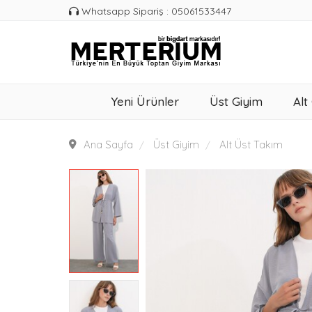
Whatsapp Sipariş : 05061533447
Yeni Ürünler
Üst Giyim
Alt
Ana Sayfa
Üst Giyim
Alt Üst Takım