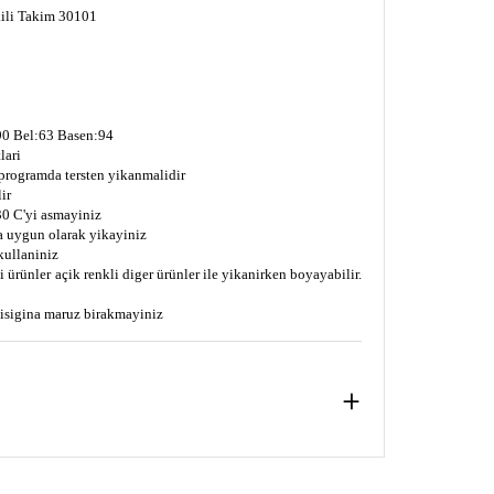
ili Takim 30101
0 Bel:63 Basen:94
lari
 programda tersten yikanmalidir
ir
0 C'yi asmayiniz
a uygun olarak yikayiniz
kullaniniz
 ürünler açik renkli diger ürünler ile yikanirken boyayabilir.
s isigina maruz birakmayiniz