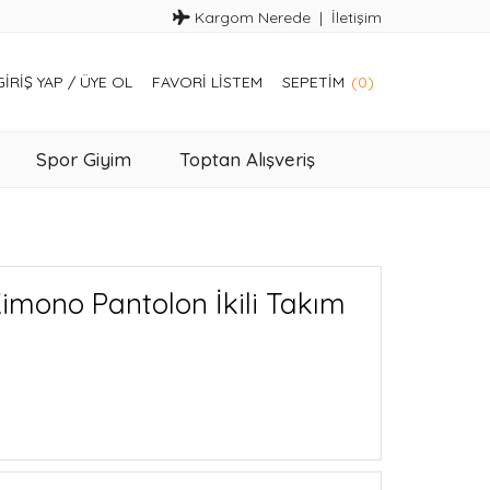
Kargom Nerede
İletişim
GIRIŞ YAP
/
ÜYE OL
FAVORI LISTEM
SEPETIM
(0)
Spor Giyim
Toptan Alışveriş
imono Pantolon İkili Takım