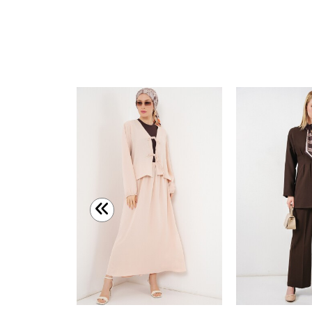
Merterium Kadın Krem Desenli Örme İkili Takım 5858