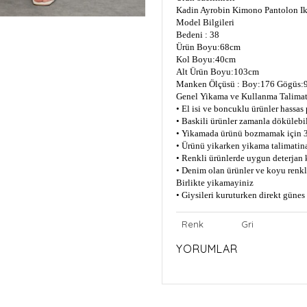
Kadin Ayrobin Kimono Pantolon Ik
Model Bilgileri
Bedeni : 38
Ürün Boyu:68cm
Kol Boyu:40cm
Alt Ürün Boyu:103cm
Manken Ölçüsü : Boy:176 Gögüs:9
Genel Yikama ve Kullanma Talimat
• El isi ve boncuklu ürünler hassas
• Baskili ürünler zamanla dökülebil
• Yikamada ürünü bozmamak için 3
• Ürünü yikarken yikama talimatin
• Renkli ürünlerde uygun deterjan 
• Denim olan ürünler ve koyu renkli
Birlikte yikamayiniz
• Giysileri kuruturken direkt güne
Renk
Gri
YORUMLAR