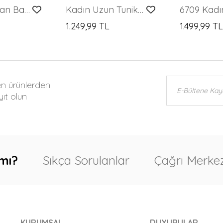
Kadın Yandan Bağlamalı Ceket Pantolon İkili Takım 30099 - Kahverengi
Kadın Uzun Tunik Pantolon İkili Takım 6719 - İndigo
1.249,99 TL
1.499,99 T
en ürünlerden
ıt olun
mı?
Sıkça Sorulanlar
Çağrı Merkez
KURUMSAL
DUYURULAR