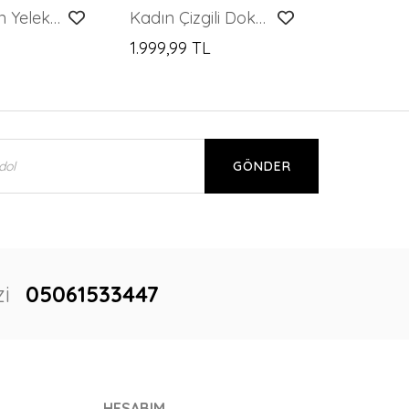
6709 Kadın Yelek Pantolon İkili Takım - Krem
Kadın Çizgili Dokuma İkili Takım 6750 - Kahverengi
L
1.999,99 TL
GÖNDER
i
05061533447
HESABIM