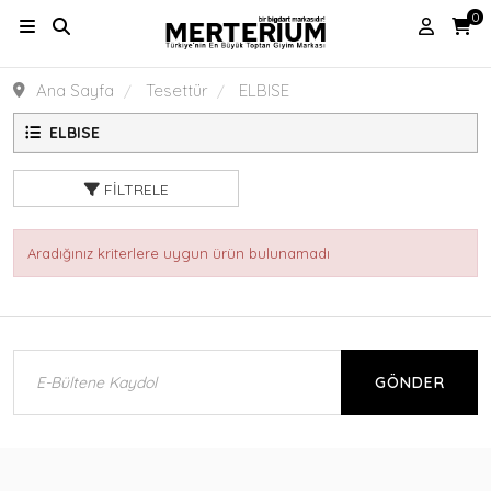
0
Ana Sayfa
Tesettür
ELBISE
ELBISE
FILTRELE
Aradığınız kriterlere uygun ürün bulunamadı
GÖNDER