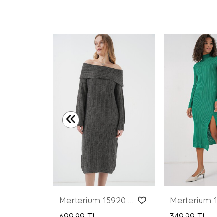
2527 Kadın Uzun Tesettür Elbise - Bisküvi
Merterium 15920 Madonna Yaka Oversize Triko Elbise - Antrasit
699,99 TL
349,99 TL