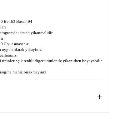
0 Bel:63 Basen:94
lari
 programda tersten yikanmalidir
ir
0 C'yi asmayiniz
a uygun olarak yikayiniz
kullaniniz
 ürünler açik renkli diger ürünler ile yikanirken boyayabilir.
s isigina maruz birakmayiniz