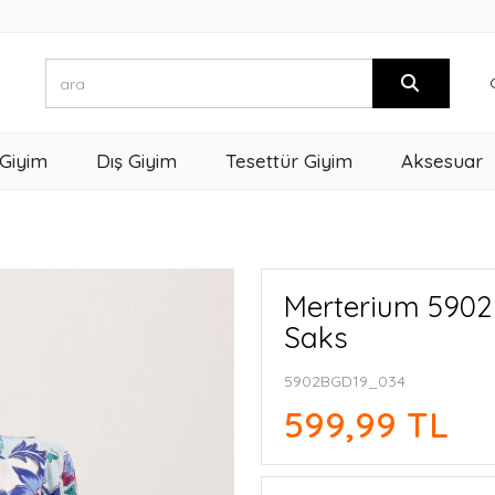
 Giyim
Dış Giyim
Tesettür Giyim
Aksesuar
Merterium 5902 
Saks
5902BGD19_034
599,99 TL