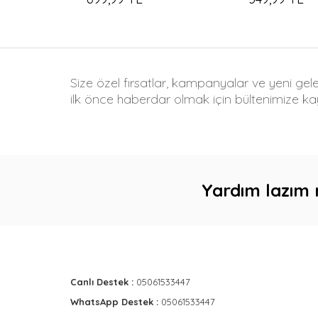
Size özel fırsatlar, kampanyalar ve yeni gel
ilk önce haberdar olmak için bültenimize kay
Yardım lazım 
Canlı Destek :
05061533447
WhatsApp Destek :
05061533447