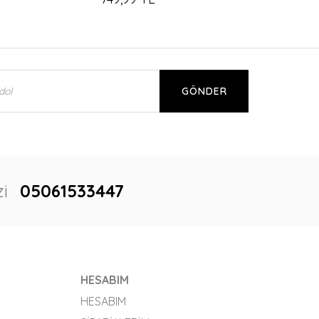
GÖNDER
i
05061533447
HESABIM
HESABIM