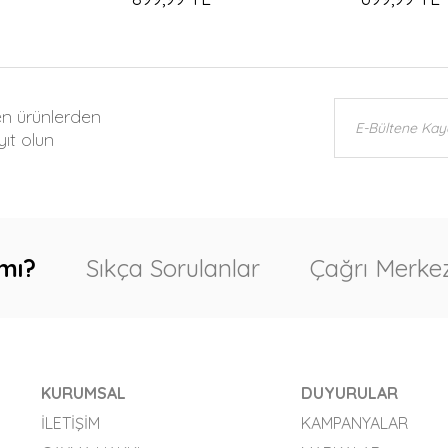
en ürünlerden
ıt olun
mı?
Sıkça Sorulanlar
Çağrı Merkez
KURUMSAL
DUYURULAR
İLETIŞIM
KAMPANYALAR