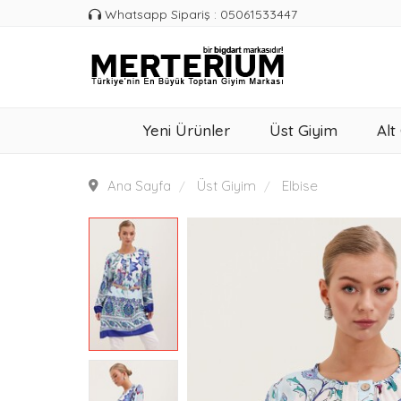
Whatsapp Sipariş : 05061533447
Yeni Ürünler
Üst Giyim
Alt
Ana Sayfa
Üst Giyim
Elbise