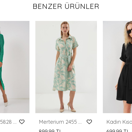
BENZER ÜRÜNLER
Merterium 15828 Yırtmaçlı Triko Elbise - Yeşil
Merterium 2455 Desenli Gömlek Elbise - Çağla
899,99 TL
699,99 TL