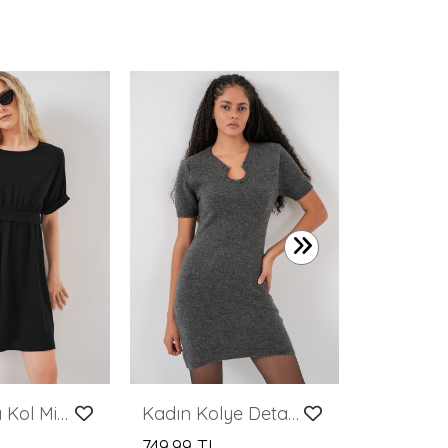
649,99 T
Kadın Kısa Kol Mini Ayrobin Elbise 2572 - Siyah
Kadın Kolye Detaylı Triko Elbise 15989 - Antrasit
749,99 TL