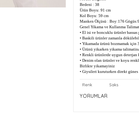
Bedeni : 38
Ürün Boyu: 91 cm
Kol Boyu: 59 cm
Manken Ölçüsü : Boy:176 Gögüs:9
Genel Yikama ve Kullanma Talimat
• El isi ve boncuklu ürünler hassas
• Baskili ürünler zamanla dökülebil
• Yikamada ürünü bozmamak için 3
• Ürünü yikarken yikama talimatin
• Renkli ürünlerde uygun deterjan 
• Denim olan ürünler ve koyu renkli
Birlikte yikamayiniz
• Giysileri kuruturken direkt güne
Renk
Saks
YORUMLAR