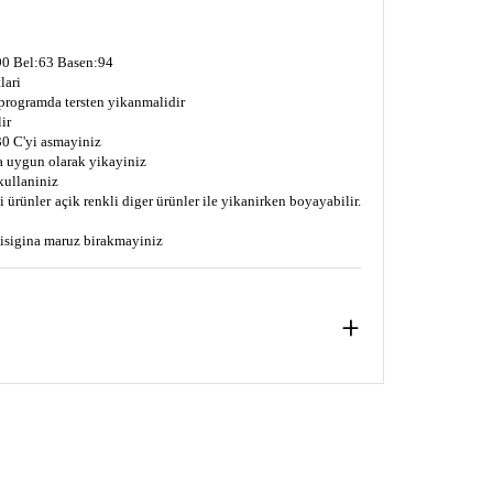
0 Bel:63 Basen:94
lari
 programda tersten yikanmalidir
ir
0 C'yi asmayiniz
a uygun olarak yikayiniz
kullaniniz
 ürünler açik renkli diger ürünler ile yikanirken boyayabilir.
s isigina maruz birakmayiniz