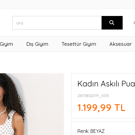
 Giyim
Dış Giyim
Tesettür Giyim
Aksesuar
Kadın Askılı Pua
2611BGD19_005
1.199,99 TL
Renk: BEYAZ