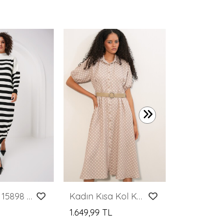
1.499,99 
Merterium 15898 Çizgili Uzun Triko Elbise - B.Beyaz
Kadın Kısa Kol Kemerli Puantiyeli Elbise 2608 - Bej
1.649,99 TL