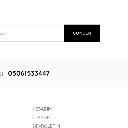
GÖNDER
i
05061533447
HESABIM
HESABIM
SIPARIŞLERIM