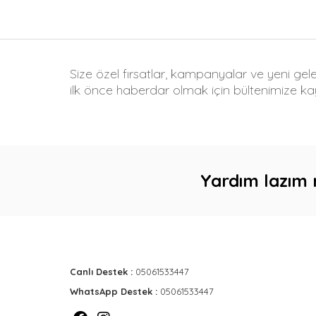
Size özel fırsatlar, kampanyalar ve yeni gel
ilk önce haberdar olmak için bültenimize kay
Yardım lazım 
Canlı Destek :
05061533447
WhatsApp Destek :
05061533447