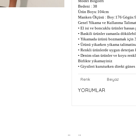
Model Bilgileri
Bedeni : 38
Ürün Boyu:104cm
Manken Ölçüsü : Boy:176 Gögüs:9
Genel Yikama ve Kullanma Talimat
• El isi ve boncuklu ürünler hassas
• Baskili ürünler zamanla dökülebil
• Yikamada ürünü bozmamak için 3
• Ürünü yikarken yikama talimatin
• Renkli ürünlerde uygun deterjan 
• Denim olan ürünler ve koyu renkli
Birlikte yikamayiniz
• Giysileri kuruturken direkt güne
Renk
Beyaz
YORUMLAR