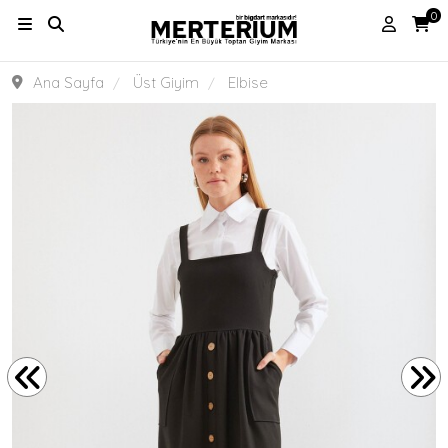
0
Ana Sayfa
Üst Giyim
Elbise