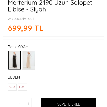
Merterium 2490 Uzun Salopet
Elbise - Siyah
2490BGD19_001
699,99 TL
Renk: SİYAH
BEDEN:
S-M
L-XL
SEPETE EKLE