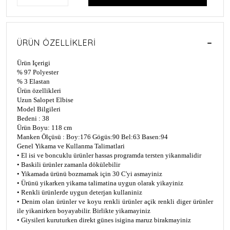
ÜRÜN ÖZELLIKLERI
Ürün Içerigi
% 97 Polyester
% 3 Elastan
Ürün özellikleri
Uzun Salopet Elbise
Model Bilgileri
Bedeni : 38
Ürün Boyu: 118 cm
Manken Ölçüsü : Boy:176 Gögüs:90 Bel:63 Basen:94
Genel Yikama ve Kullanma Talimatlari
• El isi ve boncuklu ürünler hassas programda tersten yikanmalidir
• Baskili ürünler zamanla dökülebilir
• Yikamada ürünü bozmamak için 30 C'yi asmayiniz
• Ürünü yikarken yikama talimatina uygun olarak yikayiniz
• Renkli ürünlerde uygun deterjan kullaniniz
• Denim olan ürünler ve koyu renkli ürünler açik renkli diger ürünler
ile yikanirken boyayabilir. Birlikte yikamayiniz
• Giysileri kuruturken direkt günes isigina maruz birakmayiniz