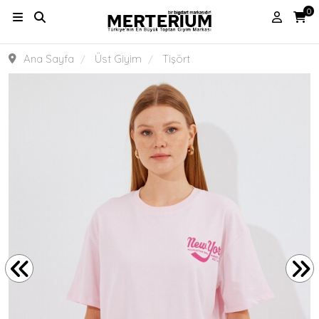
0
Ana Sayfa
Üst Giyim
Tişört