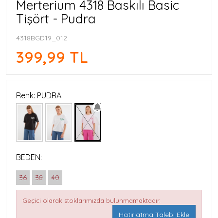
Merterium 4318 Baskılı Basic
Tişört - Pudra
4318BGD19_012
399,99 TL
Renk: PUDRA
BEDEN:
36
38
40
Geçici olarak stoklarımızda bulunmamaktadır.
Hatırlatma Talebi Ekle