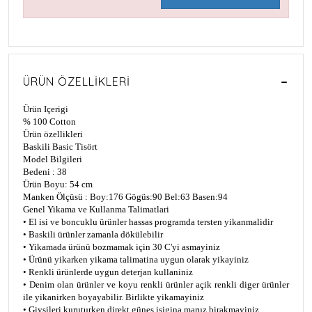
ÜRÜN ÖZELLIKLERI
Ürün Içerigi
% 100 Cotton
Ürün özellikleri
Baskili Basic Tisört
Model Bilgileri
Bedeni : 38
Ürün Boyu: 54 cm
Manken Ölçüsü : Boy:176 Gögüs:90 Bel:63 Basen:94
Genel Yikama ve Kullanma Talimatlari
• El isi ve boncuklu ürünler hassas programda tersten yikanmalidir
• Baskili ürünler zamanla dökülebilir
• Yikamada ürünü bozmamak için 30 C'yi asmayiniz
• Ürünü yikarken yikama talimatina uygun olarak yikayiniz
• Renkli ürünlerde uygun deterjan kullaniniz
• Denim olan ürünler ve koyu renkli ürünler açik renkli diger ürünler
ile yikanirken boyayabilir. Birlikte yikamayiniz
• Giysileri kuruturken direkt günes isigina maruz birakmayiniz