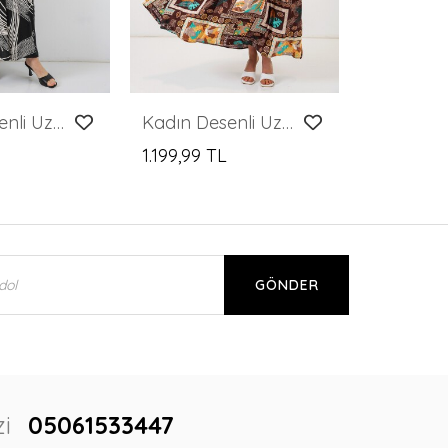
Kadın Desenli Uzun Tesettür Elbise 2585 - M.Siyah
Kadın Desenli Uzun Tesettür Elbise 2585 - D.Kahve
1.199,99 TL
GÖNDER
i
05061533447