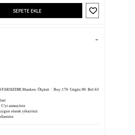
SEPETE EKLE
TARSIZDIR.
Manken Ölçüsü : Boy:176 Gögüs:90 Bel:63
lari
 C'yi asmayiniz
uygun olarak yikayiniz
ullaniniz