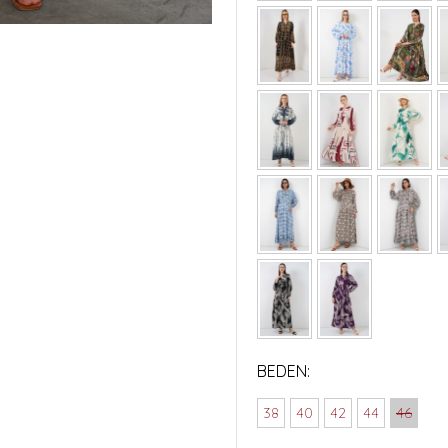
BEDEN:
38
40
42
44
46