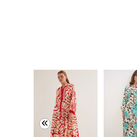
Merterium 2145 Desenli Tesettür Elbise - Turkuaz