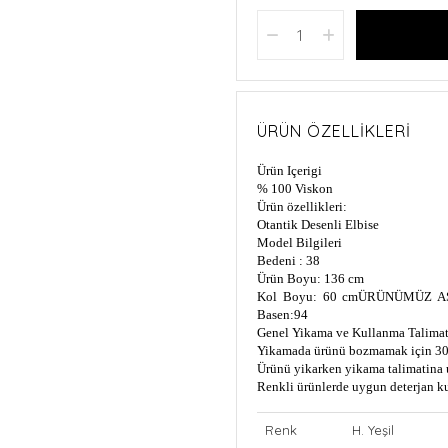
ÜRÜN ÖZELLIKLERI
Ürün Içerigi
% 100 Viskon
Ürün özellikleri:
Otantik Desenli Elbise
Model Bilgileri
Bedeni : 38
Ürün Boyu: 136 cm
Kol Boyu: 60 cm
ÜRÜNÜMÜZ AS
Basen:94
Genel Yikama ve Kullanma Talimat
Yikamada ürünü bozmamak için 30
Ürünü yikarken yikama talimatina 
Renkli ürünlerde uygun deterjan k
Renk
H. Yeşil