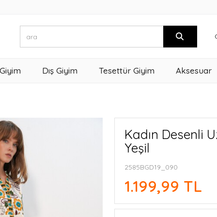
 Giyim
Dış Giyim
Tesettür Giyim
Aksesuar
Kadın Desenli Uz
Yeşil
2585BGD19_090
1.199,99 TL