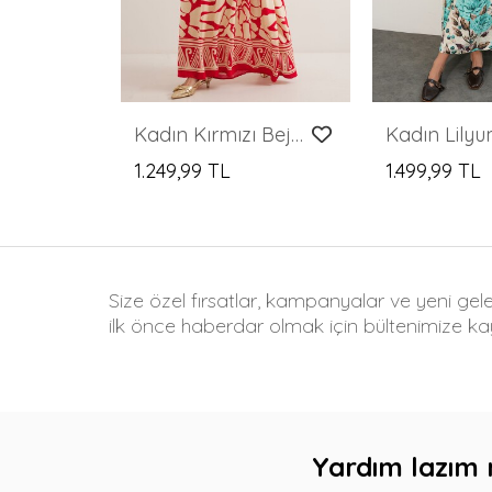
Kadın Kırmızı Bej Viskon Tesettür Elbise 2423
1.249,99 TL
1.499,99 TL
Size özel fırsatlar, kampanyalar ve yeni gel
ilk önce haberdar olmak için bültenimize kay
Yardım lazım 