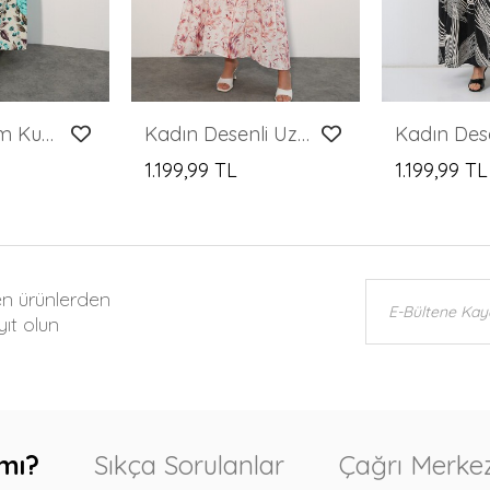
Kadın Lilyum Kumaş Uzun Tesettür Elbise 2593 - Turkuaz
Kadın Desenli Uzun Tesettür Elbise 2585 - Somon
1.199,99 TL
1.199,99 TL
en ürünlerden
ıt olun
mı?
Sıkça Sorulanlar
Çağrı Merkez