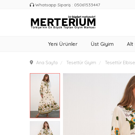
Whatsapp Sipariş : 05061533447
Yeni Ürünler
Üst Giyim
Alt
Ana Sayfa
Tesettür Giyim
Tesettür Elbise